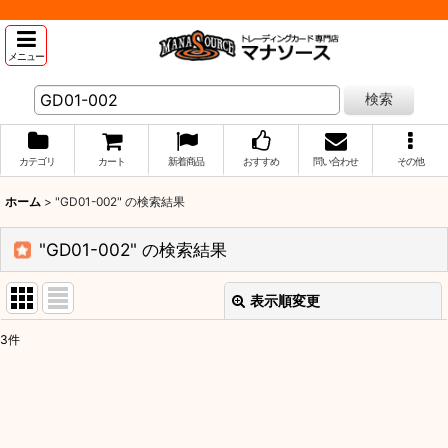
メニュー
検索
カテゴリ
カート
新着商品
おすすめ
問い合わせ
その他
ホーム
>
"GD01-002"
の
検索結果
"GD01-002"
の
検索結果
表示順変更
閉じる
3
件
商品検索
:
表示数
: