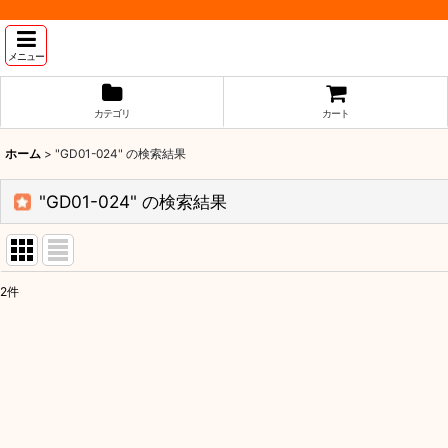
メニュー
カテゴリ
カート
ホーム
>
"GD01-024"
の
検索結果
"GD01-024"
の
検索結果
2
件
商品検索
:
表示数
:
並び順
: