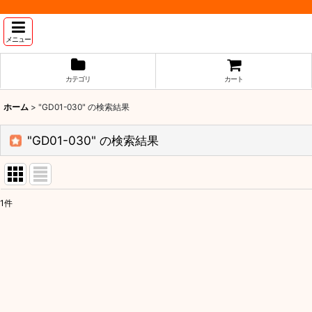
メニュー
カテゴリ
カート
ホーム
>
"GD01-030"
の
検索結果
"GD01-030"
の
検索結果
1
件
商品検索
:
表示数
:
並び順
: