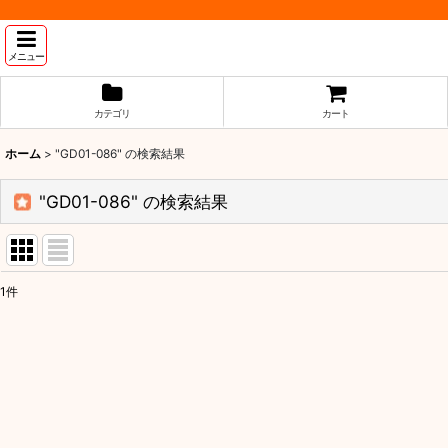
メニュー
カテゴリ
カート
ホーム
>
"GD01-086"
の
検索結果
"GD01-086"
の
検索結果
1
件
商品検索
:
表示数
:
並び順
: