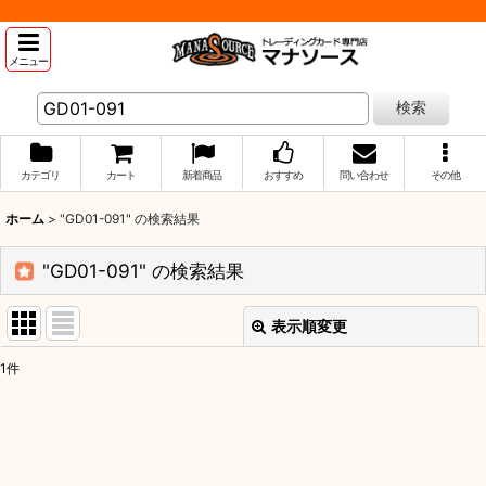
メニュー
検索
カテゴリ
カート
新着商品
おすすめ
問い合わせ
その他
ホーム
>
"GD01-091"
の
検索結果
"GD01-091"
の
検索結果
表示順変更
閉じる
1
件
商品検索
:
表示数
: