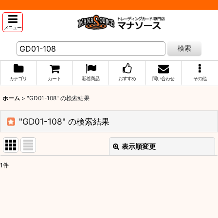
メニュー
検索
カテゴリ
カート
新着商品
おすすめ
問い合わせ
その他
ホーム
>
"GD01-108"
の
検索結果
"GD01-108"
の
検索結果
表示順変更
閉じる
1
件
商品検索
:
表示数
: