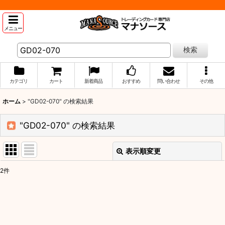
メニュー
検索
カテゴリ
カート
新着商品
おすすめ
問い合わせ
その他
ホーム
>
"GD02-070"
の
検索結果
"GD02-070"
の
検索結果
表示順変更
閉じる
2
件
商品検索
:
表示数
: