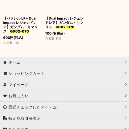
並び順
:
【パラレル LR+ Dual
【Dual Impact レジェン
絞り込む
Impact レジェンドレ
ドレア】ガンダム・キマ
ア】ガンダム・キマリ
リス
GD02-070
ス
GD02-070
100
円
(税込)
600
円
(税込)
在庫数 11個
在庫数 3個
ホーム
ショッピングカート
マイページ
お気に入り
最近チェックしたアイテム
特定商取引法表示