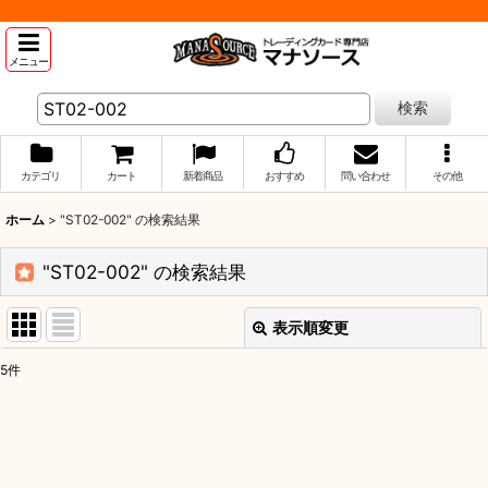
メニュー
検索
カテゴリ
カート
新着商品
おすすめ
問い合わせ
その他
ホーム
>
"ST02-002"
の
検索結果
"ST02-002"
の
検索結果
表示順変更
閉じる
5
件
商品検索
:
表示数
: