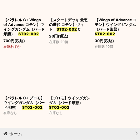
並び順
:
【パラレル C+ Wings
【スタートデッキ 最悪
【Wings of Advance コ
絞り込む
of Advance コモン】ウ
の世代 コモン】ヴィ
モン】ウイングガンダム
イングガンダム（バード
ト
ST02-002
C
（バード形態）
形態）
ST02-002
ST02-002
20
円
(税込)
700
円
(税込)
30
円
(税込)
在庫数 20個
在庫わずか
在庫数 10個
【パラレル C+ プロモ】
【プロモ】ウイングガン
ウイングガンダム（バー
ダム（バード形態）
ド形態）
ST02-002
ST02-002
在庫なし
在庫なし
ホーム