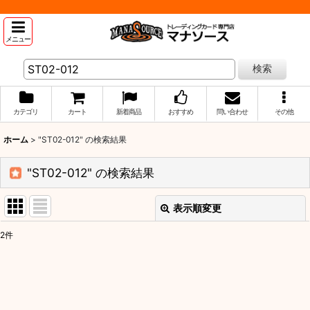
メニュー
検索
カテゴリ
カート
新着商品
おすすめ
問い合わせ
その他
ホーム
>
"ST02-012"
の
検索結果
"ST02-012"
の
検索結果
表示順変更
閉じる
2
件
商品検索
:
表示数
: