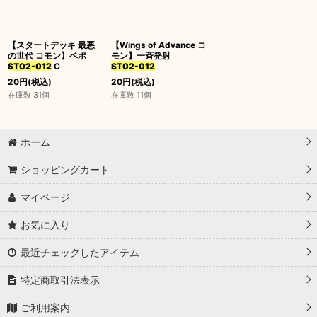
並び順
:
【スタートデッキ 最悪
【Wings of Advance コ
絞り込む
の世代 コモン】ベポ
モン】一斉発射
ST02-012
C
ST02-012
20
円
(税込)
20
円
(税込)
在庫数 31個
在庫数 11個
ホーム
ショッピングカート
マイページ
お気に入り
最近チェックしたアイテム
特定商取引法表示
ご利用案内