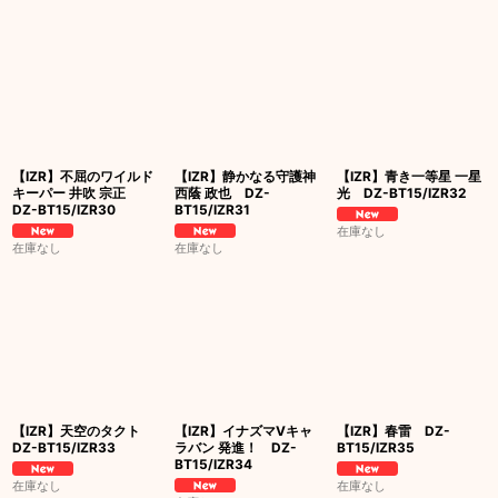
【IZR】不屈のワイルド
【IZR】静かなる守護神
【IZR】青き一等星 一星
キーパー 井吹 宗正
西蔭 政也 DZ-
光 DZ-BT15/IZR32
DZ-BT15/IZR30
BT15/IZR31
在庫なし
在庫なし
在庫なし
【IZR】天空のタクト
【IZR】イナズマVキャ
【IZR】春雷 DZ-
DZ-BT15/IZR33
ラバン 発進！ DZ-
BT15/IZR35
BT15/IZR34
在庫なし
在庫なし