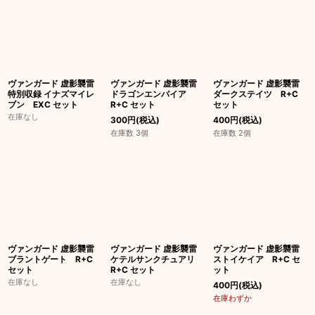
並び順
:
絞り込む
ヴァンガード 虚影襲雷
ヴァンガード 虚影襲雷
ヴァンガード 虚影襲雷
特別収録 イナズマイレ
ドラゴンエンパイア
ダークステイツ R+C
ブン EXC セット
R+C セット
セット
在庫なし
300
円
(税込)
400
円
(税込)
在庫数 3個
在庫数 2個
ヴァンガード 虚影襲雷
ヴァンガード 虚影襲雷
ヴァンガード 虚影襲雷
ブラントゲート R+C
ケテルサンクチュアリ
ストイケイア R+C セ
セット
R+C セット
ット
在庫なし
在庫なし
400
円
(税込)
在庫わずか