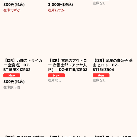
在庫なし
800
円
(税込)
3,000
円
(税込)
在庫わずか
在庫わずか
【IZR】万能ストライカ
【IZR】雪原のアウトロ
【IZR】流星の貴公子 基
ー 空宮 征 DZ-
ー 吹雪 士郎（アツヤ人
山 ヒロト DZ-
BT15/EX IZR02
格） DZ-BT15/IZR03
BT15/IZR04
在庫なし
在庫なし
300
円
(税込)
在庫数 3個