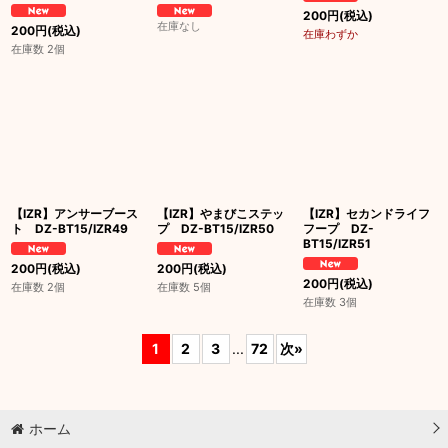
200
円
(税込)
在庫なし
200
円
(税込)
在庫わずか
在庫数 2個
【IZR】アンサーブース
【IZR】やまびこステッ
【IZR】セカンドライフ
ト DZ-BT15/IZR49
プ DZ-BT15/IZR50
フープ DZ-
BT15/IZR51
200
円
(税込)
200
円
(税込)
200
円
(税込)
在庫数 2個
在庫数 5個
在庫数 3個
1
2
3
...
72
次
»
ホーム