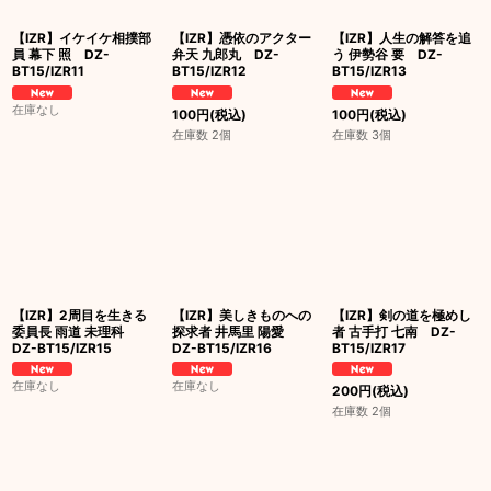
【IZR】イケイケ相撲部
【IZR】憑依のアクター
【IZR】人生の解答を追
員 幕下 照 DZ-
弁天 九郎丸 DZ-
う 伊勢谷 要 DZ-
BT15/IZR11
BT15/IZR12
BT15/IZR13
在庫なし
100
円
(税込)
100
円
(税込)
在庫数 2個
在庫数 3個
【IZR】2周目を生きる
【IZR】美しきものへの
【IZR】剣の道を極めし
委員長 雨道 未理科
探求者 井馬里 陽愛
者 古手打 七南 DZ-
DZ-BT15/IZR15
DZ-BT15/IZR16
BT15/IZR17
在庫なし
在庫なし
200
円
(税込)
在庫数 2個