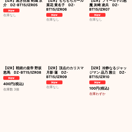
【IZR】黒き狂星 剣城 京
【IZR】もちもちガール
【IZR】フィールドの悪
介 DZ-BT15/IZR05
菜花 黄名子 DZ-
魔 灰崎 凌兵 DZ-
BT15/IZR06
BT15/IZR07
在庫なし
在庫なし
在庫なし
【IZR】戦術の皇帝 野坂
【IZR】頂点のカリスマ
【IZR】冷静なるジャッ
悠馬 DZ-BT15/IZR08
月影 蓮 DZ-
ジマン 品乃 雅士 DZ-
BT15/IZR09
BT15/IZR10
400
円
(税込)
在庫なし
100
円
(税込)
在庫数 3個
在庫わずか