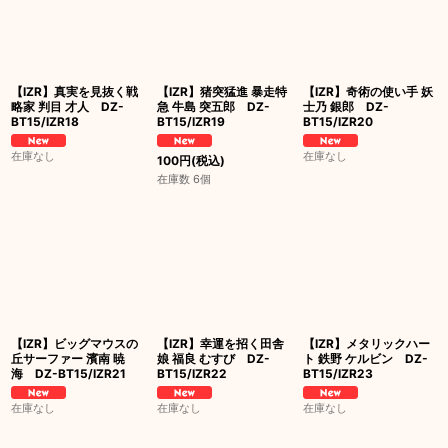
【IZR】真実を見抜く戦
【IZR】猪突猛進 暴走特
【IZR】奇術の使い手 妖
略家 判目 才人 DZ-
急 牛島 突五郎 DZ-
士乃 銀郎 DZ-
BT15/IZR18
BT15/IZR19
BT15/IZR20
在庫なし
在庫なし
100
円
(税込)
在庫数 6個
【IZR】ビッグマウスの
【IZR】幸運を招く田舎
【IZR】メタリックハー
丘サーファー 濱南 暁
娘 福良 むすび DZ-
ト 鉄野 ケルビン DZ-
海 DZ-BT15/IZR21
BT15/IZR22
BT15/IZR23
在庫なし
在庫なし
在庫なし