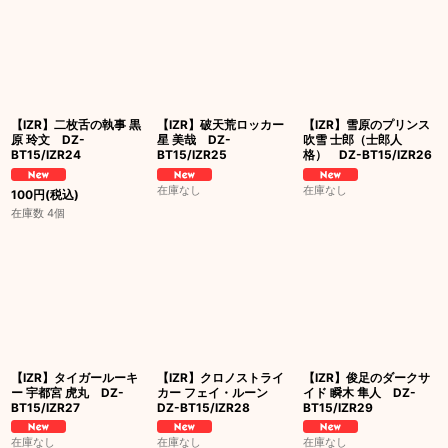
【IZR】二枚舌の執事 黒
【IZR】破天荒ロッカー
【IZR】雪原のプリンス
原 玲文 DZ-
星 美哉 DZ-
吹雪 士郎（士郎人
BT15/IZR24
BT15/IZR25
格） DZ-BT15/IZR26
在庫なし
在庫なし
100
円
(税込)
在庫数 4個
【IZR】タイガールーキ
【IZR】クロノストライ
【IZR】俊足のダークサ
ー 宇都宮 虎丸 DZ-
カー フェイ・ルーン
イド 瞬木 隼人 DZ-
BT15/IZR27
DZ-BT15/IZR28
BT15/IZR29
在庫なし
在庫なし
在庫なし