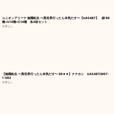
絞り込む
ユニオンアリーナ 無職転生 〜異世界行ったら本気だす〜【UA54BT】 緑 R6
種+U14種+C14種 各4枚セット
在庫なし
【無職転生 〜異世界行ったら本気だす〜 SR★★】ナナホシ UA54BT/MST-
1-062
在庫なし