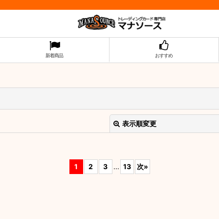
新着商品
おすすめ
表示順変更
1
2
3
...
13
次
»