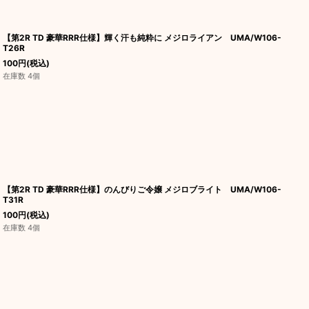
【第2R TD 豪華RRR仕様】輝く汗も純粋に メジロライアン UMA/W106-
T26R
100
円
(税込)
在庫数 4個
【第2R TD 豪華RRR仕様】のんびりご令嬢 メジロブライト UMA/W106-
T31R
100
円
(税込)
在庫数 4個