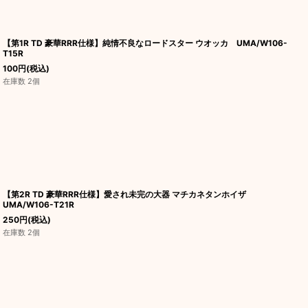
【第1R TD 豪華RRR仕様】純情不良なロードスター ウオッカ UMA/W106-
T15R
100
円
(税込)
在庫数 2個
【第2R TD 豪華RRR仕様】愛され未完の大器 マチカネタンホイザ
UMA/W106-T21R
250
円
(税込)
在庫数 2個