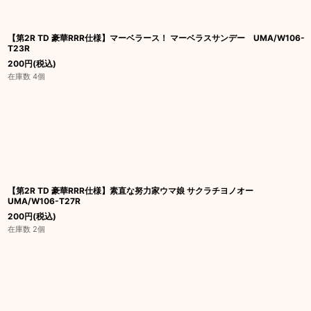
【第2R TD 豪華RRR仕様】マーベラース！ マーベラスサンデー UMA/W106-
T23R
200
円
(税込)
在庫数 4個
【第2R TD 豪華RRR仕様】素直な努力家ウマ娘 サクラチヨノオー
UMA/W106-T27R
200
円
(税込)
在庫数 2個