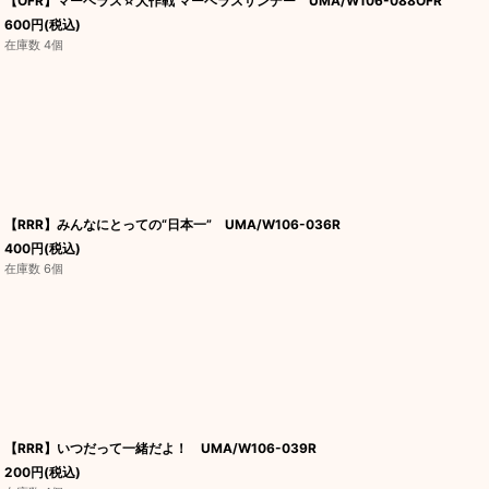
【OFR】マーベラス☆大作戦 マーベラスサンデー UMA/W106-088OFR
600
円
(税込)
在庫数 4個
【RRR】みんなにとっての“日本一” UMA/W106-036R
400
円
(税込)
在庫数 6個
【RRR】いつだって一緒だよ！ UMA/W106-039R
200
円
(税込)