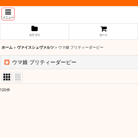
メニュー
カテゴリ
カート
ホーム
>
ヴァイスシュヴァルツ
>
ウマ娘 プリティーダービー
ウマ娘 プリティーダービー
120
件
表示数
:
並び順
: