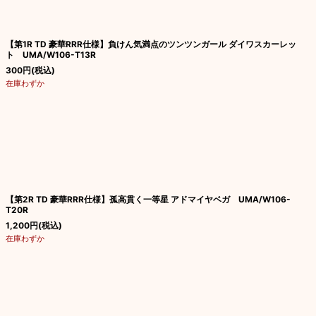
【第1R TD 豪華RRR仕様】負けん気満点のツンツンガール ダイワスカーレッ
ト UMA/W106-T13R
300
円
(税込)
在庫わずか
【第2R TD 豪華RRR仕様】孤高貫く一等星 アドマイヤベガ UMA/W106-
T20R
1,200
円
(税込)
在庫わずか