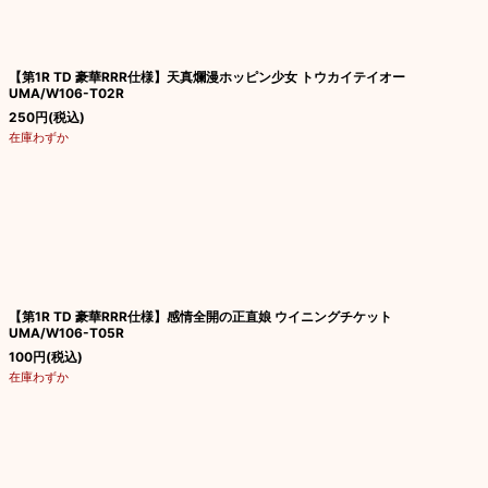
【第1R TD 豪華RRR仕様】天真爛漫ホッピン少女 トウカイテイオー
UMA/W106-T02R
250
円
(税込)
在庫わずか
【第1R TD 豪華RRR仕様】感情全開の正直娘 ウイニングチケット
UMA/W106-T05R
100
円
(税込)
在庫わずか