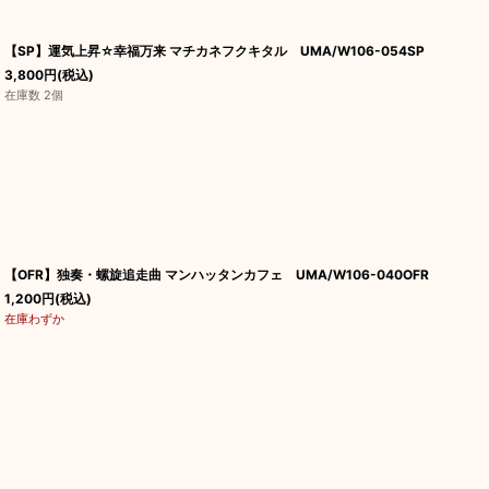
【SP】運気上昇☆幸福万来 マチカネフクキタル UMA/W106-054SP
3,800
円
(税込)
在庫数 2個
【OFR】独奏・螺旋追走曲 マンハッタンカフェ UMA/W106-040OFR
1,200
円
(税込)
在庫わずか