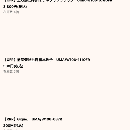
【OFR】迫る熱に押されて キタサンブラック UMA/W106-078OFR
3,800
円
(税込)
在庫数 4個
【OFR】徹底管理主義 樫本理子 UMA/W106-111OFR
500
円
(税込)
在庫数 6個
【RRR】Gigue. UMA/W106-037R
200
円
(税込)