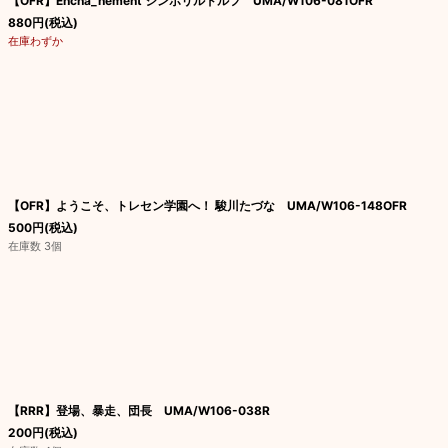
【OFR】Encha_nement シンボリルドルフ UMA/W106-081OFR
880
円
(税込)
在庫わずか
【OFR】ようこそ、トレセン学園へ！ 駿川たづな UMA/W106-148OFR
500
円
(税込)
在庫数 3個
【RRR】登場、暴走、団長 UMA/W106-038R
200
円
(税込)