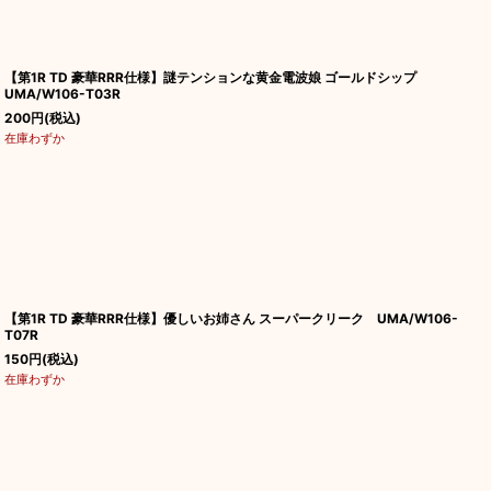
【第1R TD 豪華RRR仕様】謎テンションな黄金電波娘 ゴールドシップ
UMA/W106-T03R
200
円
(税込)
在庫わずか
【第1R TD 豪華RRR仕様】優しいお姉さん スーパークリーク UMA/W106-
T07R
150
円
(税込)
在庫わずか