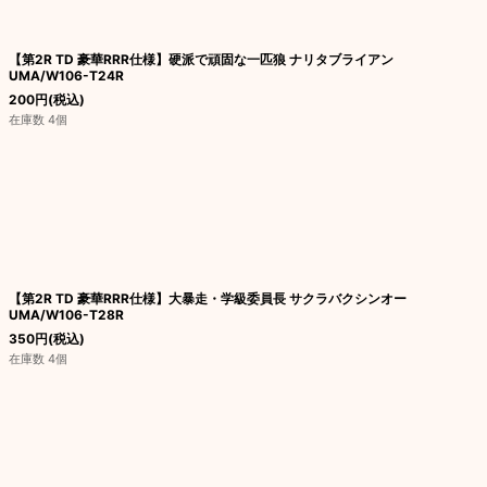
【第2R TD 豪華RRR仕様】硬派で頑固な一匹狼 ナリタブライアン
UMA/W106-T24R
200
円
(税込)
在庫数 4個
【第2R TD 豪華RRR仕様】大暴走・学級委員長 サクラバクシンオー
UMA/W106-T28R
350
円
(税込)
在庫数 4個