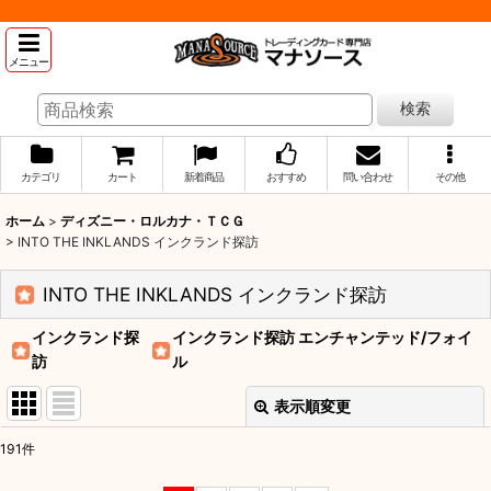
メニュー
検索
カテゴリ
カート
新着商品
おすすめ
問い合わせ
その他
ホーム
>
ディズニー・ロルカナ・ＴＣＧ
>
INTO THE INKLANDS インクランド探訪
INTO THE INKLANDS インクランド探訪
インクランド探
インクランド探訪 エンチャンテッド/フォイ
訪
ル
表示順変更
閉じる
191
件
表示数
: