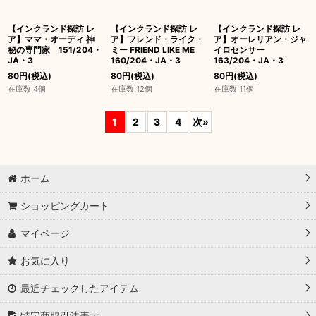
【インクランド探訪 レ
【インクランド探訪 レ
【インクランド探訪 レ
ア】ママ・オーディ 神
ア】フレンド・ライク・
ア】オーレリアン・ジャ
秘の専門家 151/204・
ミー FRIEND LIKE ME
イロセンサー
JA・3
160/204・JA・3
163/204・JA・3
80
円
(税込)
80
円
(税込)
80
円
(税込)
在庫数 4個
在庫数 12個
在庫数 11個
1
2
3
4
次
»
ホーム
ショッピングカート
マイページ
お気に入り
最近チェックしたアイテム
特定商取引法表示