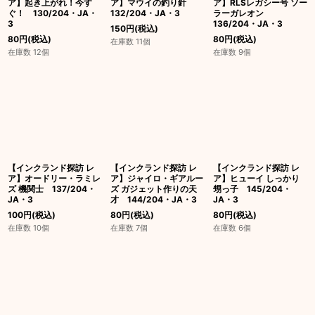
ア】起き上がれ！今す
ア】マウイの釣り針
ア】RLSレガシー号 ソー
ぐ！ 130/204・JA・
132/204・JA・3
ラーガレオン
3
136/204・JA・3
150
円
(税込)
80
円
(税込)
80
円
(税込)
在庫数 11個
在庫数 12個
在庫数 9個
【インクランド探訪 レ
【インクランド探訪 レ
【インクランド探訪 レ
ア】オードリー・ラミレ
ア】ジャイロ・ギアルー
ア】ヒューイ しっかり
ズ 機関士 137/204・
ズ ガジェット作りの天
甥っ子 145/204・
JA・3
才 144/204・JA・3
JA・3
100
円
(税込)
80
円
(税込)
80
円
(税込)
在庫数 10個
在庫数 7個
在庫数 6個