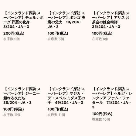
【インクランド探訪 ス
【インクランド探訪 ス
【インクランド探訪 ス
ーパーレア】チェルナボ
ーパーレア】ポンゴ 決
ーパーレア】アリス お
ーグ 邪悪の化身
意の父犬 19/204・
茶会の錬金術師
3/204・JA・3
JA・3
35/204・JA・3
200
円
(税込)
100
円
(税込)
100
円
(税込)
在庫数 9個
在庫数 6個
在庫数 8個
【インクランド探訪 ス
【インクランド探訪 ス
【インクランド探訪 ス
ーパーレア】ジーニー
ーパーレア】マジカ・
ーパーレア】ヘルガ・シ
頼れる友だち
デ・スペル ミダス王の
ンクレア ファム・ファ
38/204・JA・3
手 49/204・JA・3
タール 74/204・JA・
3
100
円
(税込)
100
円
(税込)
100
円
(税込)
在庫数 11個
在庫数 11個
在庫数 10個