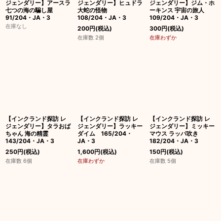
ジェンダリー】アースラ
ジェンダリー】ヒュドラ
ジェンダリー】ジム・ホ
七つの海の騙し屋
大蛇の怪物
ーキンス 宇宙の旅人
91/204・JA・3
108/204・JA・3
109/204・JA・3
在庫なし
200
円
(税込)
300
円
(税込)
在庫数 2個
在庫わずか
【インクランド探訪 レ
【インクランド探訪 レ
【インクランド探訪 レ
ジェンダリー】タラおば
ジェンダリー】ラッキー
ジェンダリー】ミッキー
ちゃん 海の精霊
ダイム 165/204・
マウス ラッパ吹き
143/204・JA・3
JA・3
182/204・JA・3
250
円
(税込)
1,600
円
(税込)
150
円
(税込)
在庫数 6個
在庫わずか
在庫数 5個