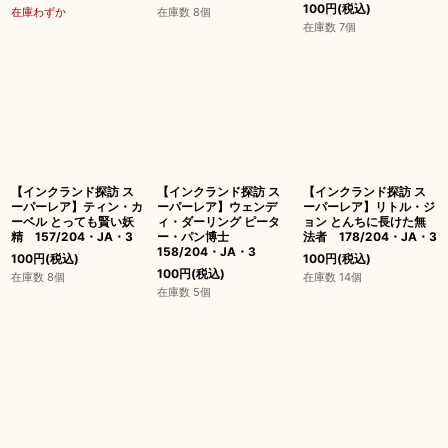
100
円
(税込)
在庫わずか
在庫数 8個
在庫数 7個
【インクランド探訪 ス
【インクランド探訪 ス
【インクランド探訪 ス
ーパーレア】ティン・カ
ーパーレア】ウェンデ
ーパーレア】リトル・ジ
ーベル とっても賢い妖
ィ・ダーリング ピータ
ョン とんちに長けた無
精 157/204・JA・3
ー・パン博士
法者 178/204・JA・3
158/204・JA・3
100
円
(税込)
100
円
(税込)
100
円
(税込)
在庫数 8個
在庫数 14個
在庫数 5個