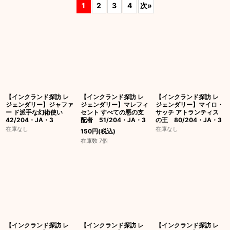
1
2
3
4
次
»
並び順
:
絞り込む
【インクランド探訪 レ
【インクランド探訪 レ
【インクランド探訪 レ
ジェンダリー】ジャファ
ジェンダリー】マレフィ
ジェンダリー】マイロ・
ー ド派手な幻術使い
セント すべての悪の支
サッチ アトランティス
42/204・JA・3
配者 51/204・JA・3
の王 80/204・JA・3
在庫なし
在庫なし
150
円
(税込)
在庫数 7個
【インクランド探訪 レ
【インクランド探訪 レ
【インクランド探訪 レ