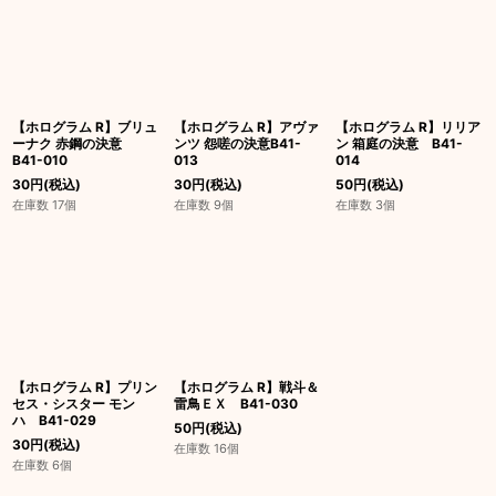
並び順
:
絞り込む
【ホログラム R】ブリュ
【ホログラム R】アヴァ
【ホログラム R】リリア
ーナク 赤鋼の決意
ンツ 怨嗟の決意B41-
ン 箱庭の決意 B41-
B41-010
013
014
30
円
(税込)
30
円
(税込)
50
円
(税込)
在庫数 17個
在庫数 9個
在庫数 3個
【ホログラム R】プリン
【ホログラム R】戦斗＆
セス・シスター モン
雷鳥ＥＸ B41-030
ハ B41-029
50
円
(税込)
30
円
(税込)
在庫数 16個
在庫数 6個