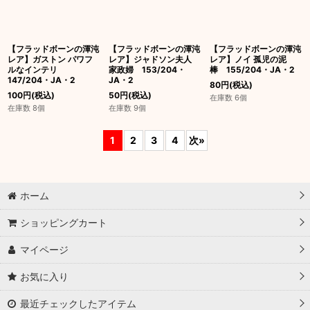
【フラッドボーンの渾沌
【フラッドボーンの渾沌
【フラッドボーンの渾沌
レア】ガストン パワフ
レア】ジャドソン夫人
レア】ノイ 孤児の泥
ルなインテリ
家政婦 153/204・
棒 155/204・JA・2
147/204・JA・2
JA・2
80
円
(税込)
100
円
(税込)
50
円
(税込)
在庫数 6個
在庫数 8個
在庫数 9個
1
2
3
4
次
»
ホーム
ショッピングカート
マイページ
お気に入り
最近チェックしたアイテム