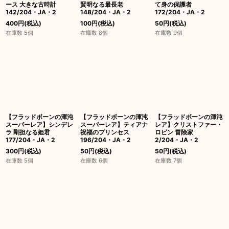
ース 大きな古時計
賢明なる最長老
て身の保護者
142/204・JA・2
148/204・JA・2
172/204・JA・2
400
円
(税込)
100
円
(税込)
50
円
(税込)
在庫数 5個
在庫数 8個
在庫数 9個
【フラッドボーンの渾沌
【フラッドボーンの渾沌
【フラッドボーンの渾沌
スーパーレア】シンデレ
スーパーレア】ティアナ
レア】クリストファー・
ラ 剛担なる姫君
祝福のプリンセス
ロビン 冒険家
177/204・JA・2
196/204・JA・2
2/204・JA・2
300
円
(税込)
50
円
(税込)
50
円
(税込)
在庫数 5個
在庫数 6個
在庫数 7個