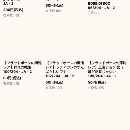
JA・2
BOBBIDI BOO
50
円
(税込)
96/204・JA・2
200
円
(税込)
在庫数 6個
在庫なし
在庫数 3個
【フラッドボーンの渾沌
【フラッドボーンの渾沌
【フラッドボーンの渾沌
レア】群れの戦術
レア】ラティガンのすん
レア】正直ジョン 言う
100/204・JA・2
ばらしいワナ
ほど正直じゃない
102/204・JA・2
109/204・JA・2
80
円
(税込)
50
円
(税込)
50
円
(税込)
在庫数 3個
在庫数 12個
在庫数 11個