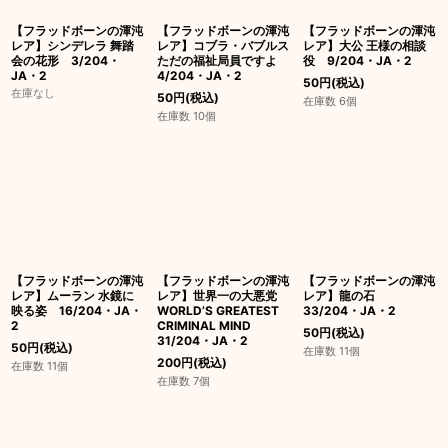
【フラッドボーンの渾沌
【フラッドボーンの渾沌
【フラッドボーンの渾沌
レア】シンデレラ 舞踏
レア】コブラ・バブルス
レア】大公 王様の相談
会の花形 3/204・
ただの福祉局員ですよ
役 9/204・JA・2
JA・2
4/204・JA・2
50
円
(税込)
在庫なし
50
円
(税込)
在庫数 6個
在庫数 10個
【フラッドボーンの渾沌
【フラッドボーンの渾沌
【フラッドボーンの渾沌
レア】ムーラン 水鏡に
レア】世界一の大悪党
レア】龍の石
映る姿 16/204・JA・
WORLD’S GREATEST
33/204・JA・2
2
CRIMINAL MIND
50
円
(税込)
31/204・JA・2
50
円
(税込)
在庫数 11個
200
円
(税込)
在庫数 11個
在庫数 7個