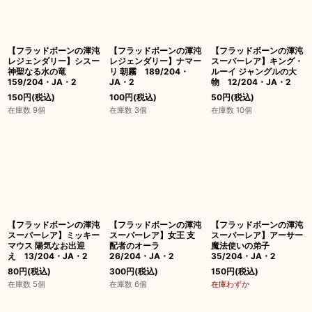
【フラッドボーンの渾沌
【フラッドボーンの渾沌
【フラッドボーンの渾沌
レジェンダリー】シスー
レジェンダリー】ナマー
スーパーレア】キング・
神聖なる水の竜
リ 朝霧 189/204・
ルーイ ジャングルの大
159/204・JA・2
JA・2
物 12/204・JA・2
150
円
(税込)
100
円
(税込)
50
円
(税込)
在庫数 9個
在庫数 3個
在庫数 10個
【フラッドボーンの渾沌
【フラッドボーンの渾沌
【フラッドボーンの渾沌
スーパーレア】ミッキー
スーパーレア】女王 支
スーパーレア】アーサー
マウス 陽気なお出迎
配者のオーラ
魔法使いの弟子
え 13/204・JA・2
26/204・JA・2
35/204・JA・2
80
円
(税込)
300
円
(税込)
150
円
(税込)
在庫数 5個
在庫数 6個
在庫わずか