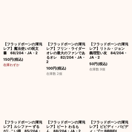
【フラッドボーンの渾沌
【フラッドボーンの渾沌
【フラッドボーンの渾沌
レア】魔法使いの呪文
レア】フリン・ライダー
レア】リトル・ジョン
書 68/204・JA・2
オレの最大のファンであ
義理堅い友 84/204・
るオレ 82/204・JA・
JA・2
150
円
(税込)
2
50
円
(税込)
在庫わずか
100
円
(税込)
在庫数 9個
在庫数 2個
【フラッドボーンの渾沌
【フラッドボーンの渾沌
【フラッドボーンの渾沌
レア】ルシファー ずる
レア】ピート わるも
レア】ビビディ・バビデ
がしこい猫 85/204・
ん 88/204・JA・2
ィ・ブー BIBBIDI