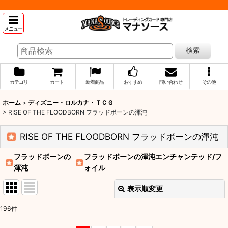
メニュー
検索
カテゴリ
カート
新着商品
おすすめ
問い合わせ
その他
ホーム
>
ディズニー・ロルカナ・ＴＣＧ
>
RISE OF THE FLOODBORN フラッドボーンの渾沌
RISE OF THE FLOODBORN フラッドボーンの渾沌
フラッドボーンの
フラッドボーンの渾沌エンチャンテッド/フ
渾沌
ォイル
表示順変更
閉じる
196
件
表示数
: