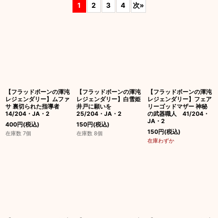
1
2
3
4
次
»
並び順
:
絞り込む
【フラッドボーンの渾沌
【フラッドボーンの渾沌
【フラッドボーンの渾沌
レジェンダリー】ムファ
レジェンダリー】白雪姫
レジェンダリー】フェア
サ 裏切られた指導者
井戸に願いを
リーゴッドマザー 神秘
14/204・JA・2
25/204・JA・2
の武器職人 41/204・
JA・2
400
円
(税込)
150
円
(税込)
150
円
(税込)
在庫数 7個
在庫数 8個
在庫わずか