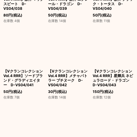
スビート D-
ール・ドラゴン D-
ク・トータス D-
VS04/038
VS04/039
VS04/040
80
円
(税込)
50
円
(税込)
50
円
(税込)
在庫数 4個
在庫数 14個
在庫数 11個
【Vクランコレクション
【Vクランコレクション
【Vクランコレクション
Vol.4 RRR】ソードブラ
Vol.4 RRR】メチャバト
Vol.4 RRR】星輝兵 ネビ
ンド・グラディエイタ
ラー ブチヌーク D-
ュラロード・ドラゴン
ー D-VS04/041
VS04/042
D-VS04/043
50
円
(税込)
30
円
(税込)
150
円
(税込)
在庫数 7個
在庫数 14個
在庫数 12個