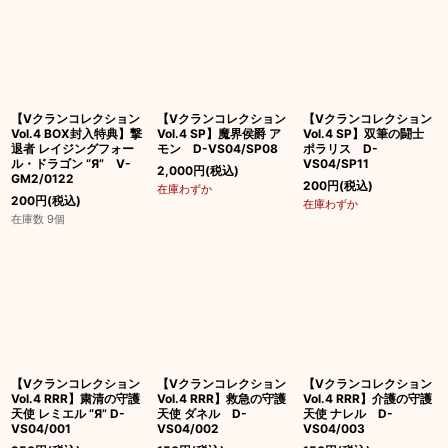
絞り込む
【Vクランコレクション
【Vクランコレクション
【Vクランコレクション
Vol.4 BOX封入特典】撃
Vol.4 SP】魔界侯爵 ア
Vol.4 SP】双筆の闘士
退者 レイジングフォー
モン D-VS04/SP08
ポラリス D-
ル・ドラゴン “Я” V-
VS04/SP11
2,000
円
(税込)
GM2/0122
200
円
(税込)
在庫わずか
200
円
(税込)
在庫わずか
在庫数 9個
【Vクランコレクション
【Vクランコレクション
【Vクランコレクション
Vol.4 RRR】粛清の守護
Vol.4 RRR】救急の守護
Vol.4 RRR】介護の守護
天使 レミエル “Я” D-
天使 ダネル D-
天使 ナレル D-
VS04/001
VS04/002
VS04/003