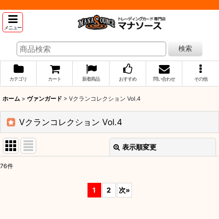
メニュー
検索
カテゴリ
カート
新着商品
おすすめ
問い合わせ
その他
ホーム
>
ヴァンガード
>
Vクランコレクション Vol.4
Vクランコレクション Vol.4
表示順変更
閉じる
76
件
表示数
:
1
2
次
»
並び順
: