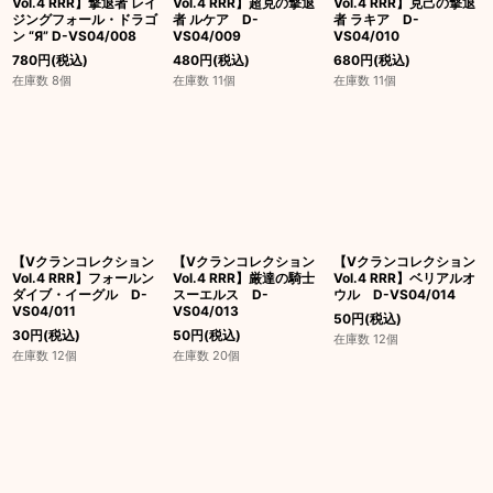
Vol.4 RRR】撃退者 レイ
Vol.4 RRR】超克の撃退
Vol.4 RRR】克己の撃退
ジングフォール・ドラゴ
者 ルケア D-
者 ラキア D-
ン “Я” D-VS04/008
VS04/009
VS04/010
780
円
(税込)
480
円
(税込)
680
円
(税込)
在庫数 8個
在庫数 11個
在庫数 11個
【Vクランコレクション
【Vクランコレクション
【Vクランコレクション
Vol.4 RRR】フォールン
Vol.4 RRR】厳達の騎士
Vol.4 RRR】ベリアルオ
ダイブ・イーグル D-
スーエルス D-
ウル D-VS04/014
VS04/011
VS04/013
50
円
(税込)
30
円
(税込)
50
円
(税込)
在庫数 12個
在庫数 12個
在庫数 20個