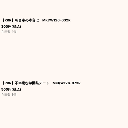
【RRR】相合傘の本音は MKI/W126-032R
300
円
(税込)
在庫数 2個
【RRR】不本意な学園祭デート MKI/W126-073R
500
円
(税込)
在庫数 3個