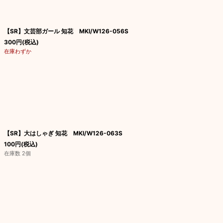
【SR】文芸部ガール 知花 MKI/W126-056S
300
円
(税込)
在庫わずか
【SR】大はしゃぎ 知花 MKI/W126-063S
100
円
(税込)
在庫数 2個