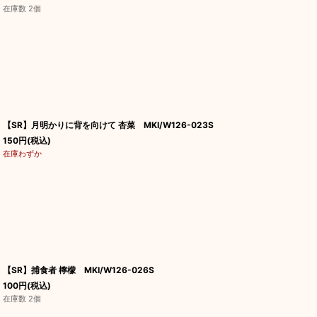
在庫数 2個
【SR】月明かりに背を向けて 杏菜 MKI/W126-023S
150
円
(税込)
在庫わずか
【SR】捕食者 檸檬 MKI/W126-026S
100
円
(税込)
在庫数 2個