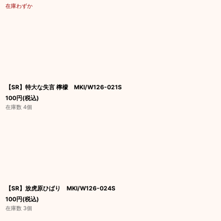
在庫わずか
【SR】特大な失言 檸檬 MKI/W126-021S
100
円
(税込)
在庫数 4個
【SR】放虎原ひばり MKI/W126-024S
100
円
(税込)
在庫数 3個