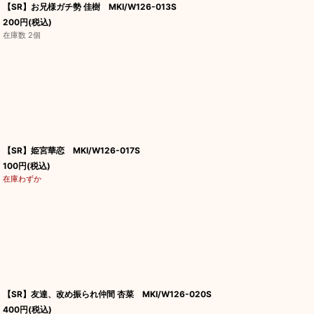
【SR】お兄様ガチ勢 佳樹 MKI/W126-013S
200
円
(税込)
在庫数 2個
【SR】姫宮華恋 MKI/W126-017S
100
円
(税込)
在庫わずか
【SR】友達、改め振られ仲間 杏菜 MKI/W126-020S
400
円
(税込)