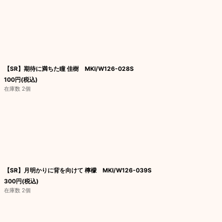
【SR】期待に満ちた瞳 佳樹 MKI/W126-028S
100
円
(税込)
在庫数 2個
【SR】月明かりに背を向けて 檸檬 MKI/W126-039S
300
円
(税込)
在庫数 2個