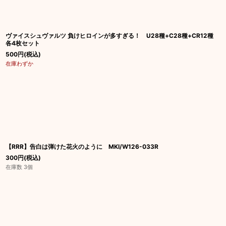
ヴァイスシュヴァルツ 負けヒロインが多すぎる！ U28種+C28種+CR12種
各4枚セット
500
円
(税込)
在庫わずか
【RRR】告白は弾けた花火のように MKI/W126-033R
300
円
(税込)
在庫数 3個