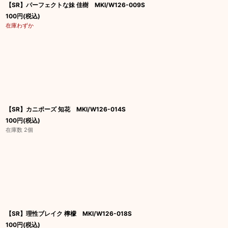
【SR】パーフェクトな妹 佳樹 MKI/W126-009S
100
円
(税込)
在庫わずか
【SR】カニポーズ 知花 MKI/W126-014S
100
円
(税込)
在庫数 2個
【SR】理性ブレイク 檸檬 MKI/W126-018S
100
円
(税込)