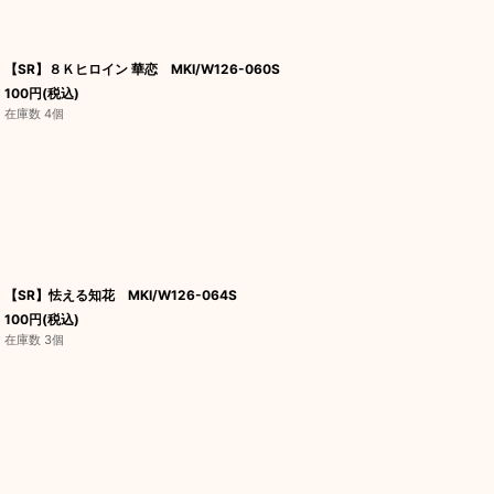
【SR】８Ｋヒロイン 華恋 MKI/W126-060S
100
円
(税込)
在庫数 4個
【SR】怯える知花 MKI/W126-064S
100
円
(税込)
在庫数 3個