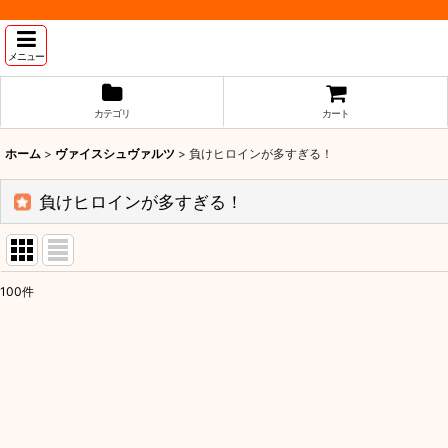
メニュー
カテゴリ
カート
ホーム
>
ヴァイスシュヴァルツ
>
負けヒロインが多すぎる！
負けヒロインが多すぎる！
100
件
表示数
:
並び順
: