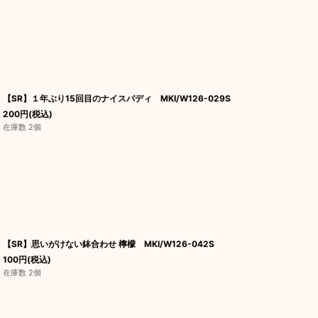
【SR】１年ぶり15回目のナイスバディ MKI/W126-029S
200
円
(税込)
在庫数 2個
【SR】思いがけない鉢合わせ 檸檬 MKI/W126-042S
100
円
(税込)
在庫数 2個