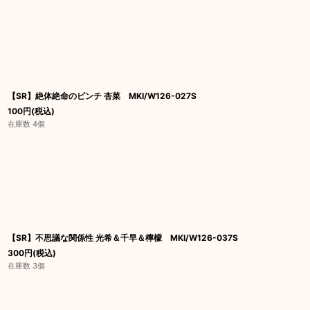
【SR】絶体絶命のピンチ 杏菜 MKI/W126-027S
100
円
(税込)
在庫数 4個
【SR】不思議な関係性 光希＆千早＆檸檬 MKI/W126-037S
300
円
(税込)
在庫数 3個