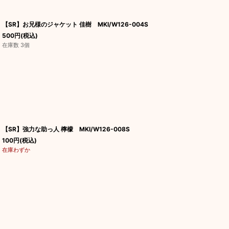
【SR】お兄様のジャケット 佳樹 MKI/W126-004S
500
円
(税込)
在庫数 3個
【SR】強力な助っ人 檸檬 MKI/W126-008S
100
円
(税込)
在庫わずか