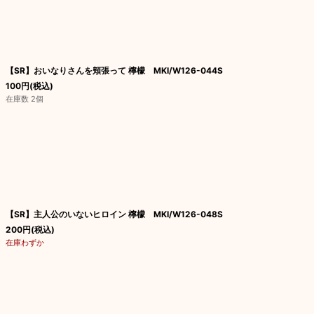
【SR】おいなりさんを頬張って 檸檬 MKI/W126-044S
100
円
(税込)
在庫数 2個
【SR】主人公のいないヒロイン 檸檬 MKI/W126-048S
200
円
(税込)
在庫わずか