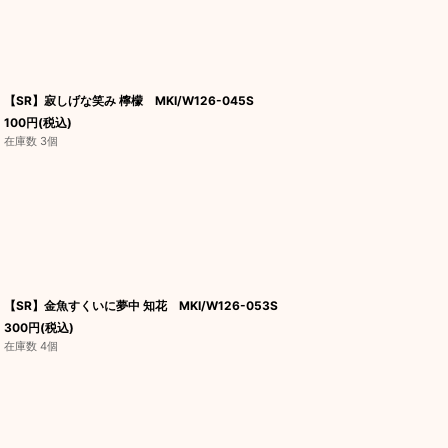
【SR】寂しげな笑み 檸檬 MKI/W126-045S
100
円
(税込)
在庫数 3個
【SR】金魚すくいに夢中 知花 MKI/W126-053S
300
円
(税込)
在庫数 4個