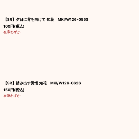
【SR】夕日に背を向けて 知花 MKI/W126-055S
100
円
(税込)
在庫わずか
【SR】踏み出す覚悟 知花 MKI/W126-062S
150
円
(税込)
在庫わずか