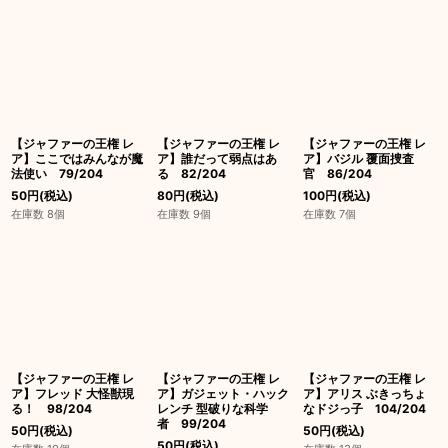
【ジャファーの王権 レ
【ジャファーの王権 レ
【ジャファーの王権 レ
ア】ここではみんなが魔
ア】誰だって弱点はあ
ア】バジル 覆面捜査
法使い 79/204
る 82/204
官 86/204
50
円
(税込)
80
円
(税込)
100
円
(税込)
在庫数 8個
在庫数 9個
在庫数 7個
【ジャファーの王権 レ
【ジャファーの王権 レ
【ジャファーの王権 レ
ア】フレッド 大怪獣現
ア】ガジェット・ハック
ア】アリス ぶきっちょ
る！ 98/204
レンチ 型破りな科学
なドジっ子 104/204
者 99/204
50
円
(税込)
50
円
(税込)
50
円
(税込)