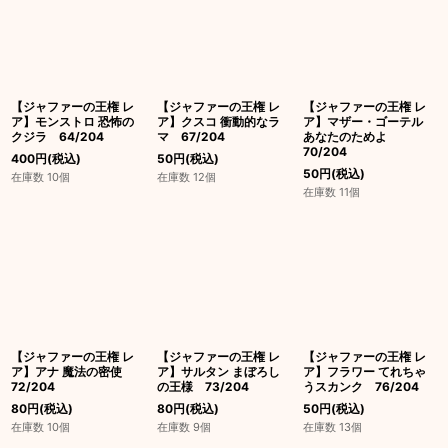
【ジャファーの王権 レ
【ジャファーの王権 レ
【ジャファーの王権 レ
ア】モンストロ 恐怖の
ア】クスコ 衝動的なラ
ア】マザー・ゴーテル
クジラ 64/204
マ 67/204
あなたのためよ
70/204
400
円
(税込)
50
円
(税込)
50
円
(税込)
在庫数 10個
在庫数 12個
在庫数 11個
【ジャファーの王権 レ
【ジャファーの王権 レ
【ジャファーの王権 レ
ア】アナ 魔法の密使
ア】サルタン まぼろし
ア】フラワー てれちゃ
72/204
の王様 73/204
うスカンク 76/204
80
円
(税込)
80
円
(税込)
50
円
(税込)
在庫数 10個
在庫数 9個
在庫数 13個