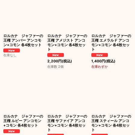
絞り込む
ロルカナ ジャファーの
ロルカナ ジャファーの
ロルカナ ジャファーの
王権 アンバー アンコモ
王権 アメジスト アンコ
王権 エメラルド アンコ
ン+コモン 各4枚セット
モン+コモン 各4枚セッ
モン+コモン 各4枚セッ
ト
ト
在庫なし
2,200
円
(税込)
1,400
円
(税込)
在庫数 2個
在庫わずか
ロルカナ ジャファーの
ロルカナ ジャファーの
ロルカナ ジャファーの
王権 ルビー アンコモン
王権 サファイア アンコ
王権 スティール アンコ
+コモン 各4枚セット
モン+コモン 各4枚セッ
モン+コモン 各4枚セッ
ト
ト