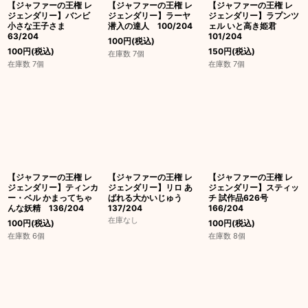
【ジャファーの王権 レ
【ジャファーの王権 レ
【ジャファーの王権 レ
ジェンダリー】バンビ
ジェンダリー】ラーヤ
ジェンダリー】ラプンツ
小さな王子さま
潜入の達人 100/204
ェル いと高き姫君
63/204
101/204
100
円
(税込)
100
円
(税込)
150
円
(税込)
在庫数 7個
在庫数 7個
在庫数 7個
【ジャファーの王権 レ
【ジャファーの王権 レ
【ジャファーの王権 レ
ジェンダリー】ティンカ
ジェンダリー】リロ あ
ジェンダリー】スティッ
ー・ベル かまってちゃ
ばれる大かいじゅう
チ 試作品626号
んな妖精 136/204
137/204
166/204
在庫なし
100
円
(税込)
100
円
(税込)
在庫数 6個
在庫数 8個