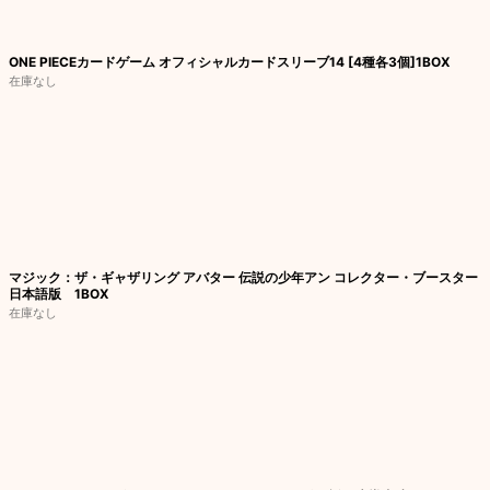
ONE PIECEカードゲーム オフィシャルカードスリーブ14 [4種各3個]1BOX
在庫なし
マジック：ザ・ギャザリング アバター 伝説の少年アン コレクター・ブースター
日本語版 1BOX
在庫なし