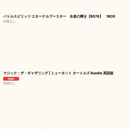
バトルスピリッツ エターナルブースター 永皇の輝き【BS76】 1BOX
在庫なし
マジック：ザ・ギャザリング | ミュータント タートルズ Bundle 英語版
在庫なし