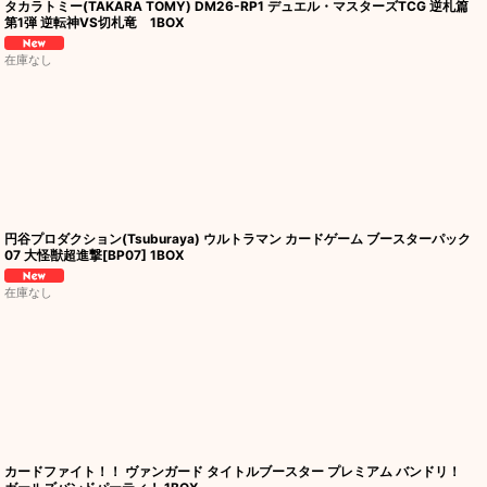
タカラトミー(TAKARA TOMY) DM26-RP1 デュエル・マスターズTCG 逆札篇
第1弾 逆転神VS切札竜 1BOX
在庫なし
円谷プロダクション(Tsuburaya) ウルトラマン カードゲーム ブースターパック
07 大怪獣超進撃[BP07] 1BOX
在庫なし
カードファイト！！ ヴァンガード タイトルブースター プレミアム バンドリ！