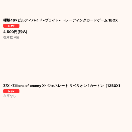
櫻坂46×ビルディバイド -ブライト- トレーディングカードゲーム 1BOX
4,500
円
(税込)
在庫数 4個
Z/X -Zillions of enemy X- ジェネレート リベリオン 1カートン（12B0X)
在庫なし