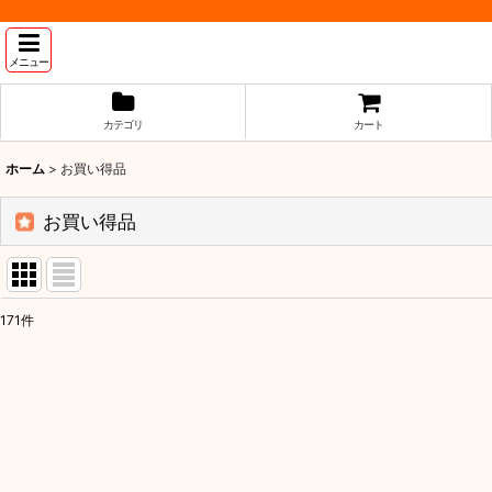
メニュー
カテゴリ
カート
ホーム
>
お買い得品
お買い得品
171
件
表示数
:
並び順
: