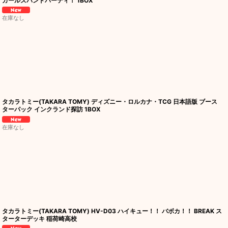
ガールズバンドパーティ！ 1BOX
在庫なし
タカラトミー(TAKARA TOMY) ディズニー・ロルカナ・TCG 日本語版 ブース
ターパック インクランド探訪 1BOX
在庫なし
タカラトミー(TAKARA TOMY) HV-D03 ハイキュー！！ バボカ！！ BREAK ス
ターターデッキ 稲荷崎高校