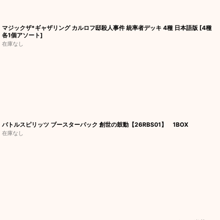
マジックザ*ギャザリング カルロフ邸殺人事件 統率者デッキ 4種 日本語版 [4種
各1個アソート]
在庫なし
バトルスピリッツ ブースターパック 創世の鼓動【26RBS01】 1BOX
在庫なし