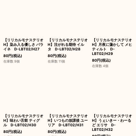
【リリカルモナステリオ
【リリカルモナステリオ
【リリカルモナステリオ
H】染み入る優しさ パラ
H】注がれる期待 イル
H】月夜に蕩かして メヒ
イネ D-LBT02/H27
タ D-LBT02/H28
ティルト D-
LBT02/H29
80
円
(税込)
80
円
(税込)
80
円
(税込)
在庫数 9個
在庫数 11個
在庫数 4個
【リリカルモナステリオ
【リリカルモナステリオ
【リリカルモナステリオ
H】味わい舌鼓 ティグ
H】いつもの放課後 ユー
H】うぇいきー・わーる
ル D-LBT02/H30
リア D-LBT02/H31
ど エリサ D-
LBT02/H32
80
円
(税込)
80
円
(税込)