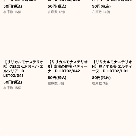
50
円
(税込)
50
円
(税込)
50
円
(税込)
在庫数 16個
在庫数 12個
在庫数 14個
【リリカルモナステリオ
【リリカルモナステリオ
【リリカルモナステリオ
R】のほほんおおらか エ
R】幽魂の抱擁 ベティー
H】魅了する美 エルティ
ルシリア D-
ナ D-LBT02/042
ーヌ D-LBT02/H01
LBT02/041
50
円
(税込)
80
円
(税込)
50
円
(税込)
在庫数 3個
在庫数 3個
在庫数 16個