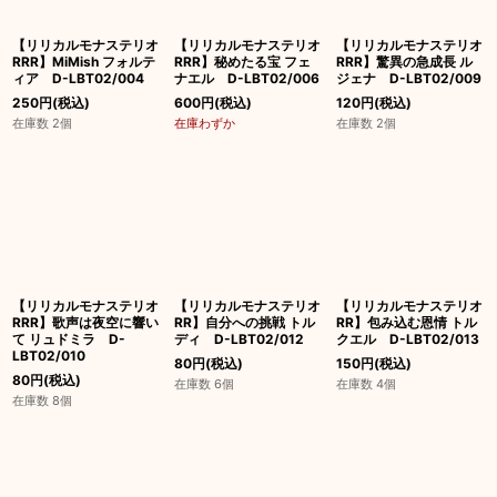
【リリカルモナステリオ
【リリカルモナステリオ
【リリカルモナステリオ
RRR】MiMish フォルテ
RRR】秘めたる宝 フェ
RRR】驚異の急成長 ル
ィア D-LBT02/004
ナエル D-LBT02/006
ジェナ D-LBT02/009
250
円
(税込)
600
円
(税込)
120
円
(税込)
在庫数 2個
在庫わずか
在庫数 2個
【リリカルモナステリオ
【リリカルモナステリオ
【リリカルモナステリオ
RRR】歌声は夜空に響い
RR】自分への挑戦 トル
RR】包み込む恩情 トル
て リュドミラ D-
ディ D-LBT02/012
クエル D-LBT02/013
LBT02/010
80
円
(税込)
150
円
(税込)
80
円
(税込)
在庫数 6個
在庫数 4個
在庫数 8個