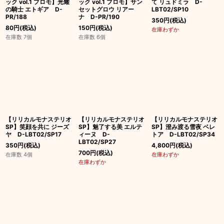
ック vol.1 プロモ】光耀
ック vol.1 プロモ】サン
て リュドミラ D-
の騎士 エトギア D-
セットグロウ リアー
LBT02/SP10
PR/188
ナ D-PR/190
350
円
(税込)
80
円
(税込)
150
円
(税込)
在庫わずか
在庫数 7個
在庫数 6個
【リリカルモナステリオ
【リリカルモナステリオ
【リリカルモナステリオ
SP】笑顔を共に ジーズ
SP】魅了する美 エルテ
SP】澄み渡る雪夜 ベレ
ヤ D-LBT02/SP17
ィーヌ D-
トア D-LBT02/SP34
LBT02/SP27
350
円
(税込)
4,800
円
(税込)
700
円
(税込)
在庫数 4個
在庫わずか
在庫わずか