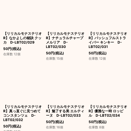
【リリカルモナステリオ
【リリカルモナステリオ
【リリカルモナステリオ
R】なかよしの秘訣 クッ
R】ナチュラルチャープ
R】バッシュフルストラ
カ D-LBT02/029
メルリア D-
イバー キンキー D-
LBT02/030
LBT02/031
50
円
(税込)
50
円
(税込)
50
円
(税込)
在庫数 12個
在庫数 15個
在庫数 12個
【リリカルモナステリオ
【リリカルモナステリオ
【リリカルモナステリオ
R】真っ直ぐに見つめて
R】魅了する美 エルティ
R】優雅な一時 ロッピ
コンスタンツェ D-
ーヌ D-LBT02/033
ル D-LBT02/034
LBT02/032
50
円
(税込)
50
円
(税込)
50
円
(税込)
在庫数 16個
在庫数 8個