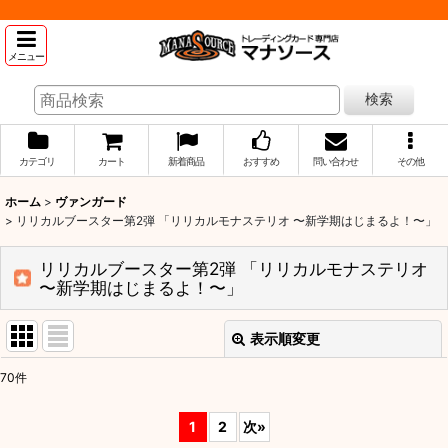
メニュー
検索
カテゴリ
カート
新着商品
おすすめ
問い合わせ
その他
ホーム
>
ヴァンガード
>
リリカルブースター第2弾 「リリカルモナステリオ 〜新学期はじまるよ！〜」
リリカルブースター第2弾 「リリカルモナステリオ
〜新学期はじまるよ！〜」
表示順変更
閉じる
70
件
表示数
:
1
2
次
»