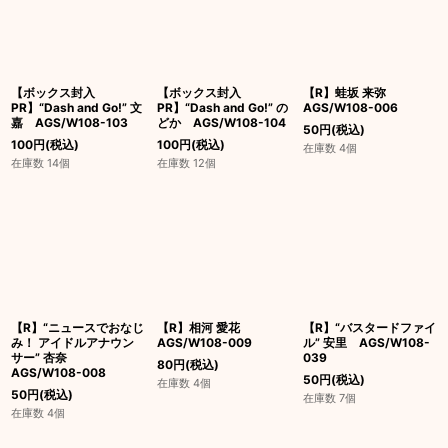
【ボックス封入
【ボックス封入
【R】蛙坂 来弥
PR】“Dash and Go!” 文
PR】“Dash and Go!” の
AGS/W108-006
嘉 AGS/W108-103
どか AGS/W108-104
50
円
(税込)
100
円
(税込)
100
円
(税込)
在庫数 4個
在庫数 14個
在庫数 12個
【R】“ニュースでおなじ
【R】相河 愛花
【R】“バスタードファイ
み！ アイドルアナウン
AGS/W108-009
ル” 安里 AGS/W108-
サー” 杏奈
039
80
円
(税込)
AGS/W108-008
50
円
(税込)
在庫数 4個
50
円
(税込)
在庫数 7個
在庫数 4個