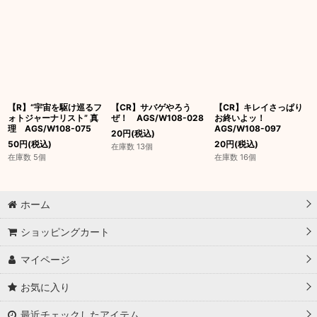
【R】“宇宙を駆け巡るフ
【CR】サバゲやろう
【CR】キレイさっぱり
ォトジャーナリスト” 真
ぜ！ AGS/W108-028
お終いよッ！
理 AGS/W108-075
AGS/W108-097
20
円
(税込)
50
円
(税込)
20
円
(税込)
在庫数 13個
在庫数 5個
在庫数 16個
ホーム
ショッピングカート
マイページ
お気に入り
最近チェックしたアイテム