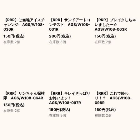
絞り込む
【RRR】ご当地アイスチ
【RRR】サンドアートコ
【RRR】ブレイクしちゃ
ャレンジ AGS/W108-
ンテスト AGS/W108-
いました〜☆
030R
031R
AGS/W108-063R
150
円
(税込)
200
円
(税込)
150
円
(税込)
在庫数 2個
在庫数 3個
在庫数 2個
【RRR】リンちゃん探検
【RRR】キレイさっぱり
【RRR】これで終わ
隊 AGS/W108-064R
お終いよッ！
り！？ AGS/W108-
AGS/W108-097R
098R
150
円
(税込)
150
円
(税込)
150
円
(税込)
在庫数 2個
在庫数 3個
在庫数 2個