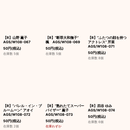
【R】山野 薫子
【R】“断罪大和撫子”
【R】“ふたつの顔を持つ
AGS/W108-067
楓 AGS/W108-069
アクトレス” 芹菜
AGS/W108-071
50
円
(税込)
50
円
(税込)
50
円
(税込)
在庫数 5個
在庫数 5個
在庫数 8個
【R】“バレル・イン・ブ
【R】“熟れたてスーパー
【R】四谷 ゆみ
ルームーン” アオイ
バイザー” 薫子
AGS/W108-074
AGS/W108-072
AGS/W108-073
50
円
(税込)
50
円
(税込)
50
円
(税込)
在庫数 6個
在庫数 2個
在庫わずか