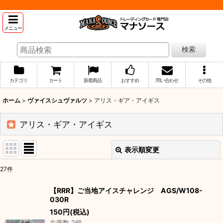
メニュー
検索
カテゴリ
カート
新着商品
おすすめ
問い合わせ
その他
ホーム
>
ヴァイスシュヴァルツ
>
アリス・ギア・アイギス
アリス・ギア・アイギス
表示順変更
閉じる
27
件
表示数
:
【RRR】ご当地アイスチャレンジ AGS/W108-
030R
並び順
:
150
円
(税込)
在庫数 2個