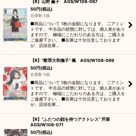
【R】山野 薫子 AGS/W108-067
50
円
(税込)
在庫数 5個
■商品について 1枚の金額になります。 二アミン
トです。 中古品の状態に対しては、個人差があり
ますので、 極端にこだわりのある方は、ご購入を
ご遠慮下さい。 ■在庫は十分注意しております
が、店頭在庫…
【R】“断罪大和撫子” 楓 AGS/W108-069
50
円
(税込)
在庫数 5個
■商品について 1枚の金額になります。 二アミン
トです。 中古品の状態に対しては、個人差があり
ますので、 極端にこだわりのある方は、ご購入を
ご遠慮下さい。 ■在庫は十分注意しております
が、店頭在庫…
【R】“ふたつの顔を持つアクトレス” 芹菜
AGS/W108-071
50
円
(税込)