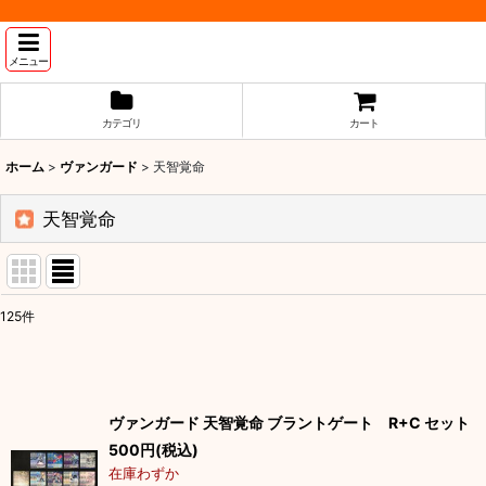
メニュー
カテゴリ
カート
ホーム
>
ヴァンガード
>
天智覚命
天智覚命
125
件
表示数
:
並び順
:
ヴァンガード 天智覚命 ブラントゲート R+C セット
500
円
(税込)
在庫わずか