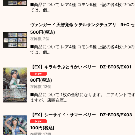
■商品について レア4種 コモン9種 上記の各4枚づ
ては、個…
ヴァンガード 天智覚命 ケテルサンクチュアリ R+C 
500
円
(税込)
在庫数 2個
■商品について レア4種 コモン9種 上記の各4枚づ
ては、個…
【EX】キラキラぶとうかい ベリー DZ-BT05/EX01
80
円
(税込)
在庫数 13個
■商品について 1枚の金額になります。 二アミントで
ますが、店頭在庫…
【EX】シーサイド・サマー ベリー DZ-BT05/EX03
100
円
(税込)
在庫数 17個