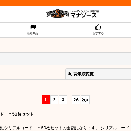
新着商品
おすすめ
表示順変更
1
2
3
...
26
次
»
ード ＊50枚セット
ジタル版連動シリアルコード ＊50枚セットの金額になります。 シリアルコ