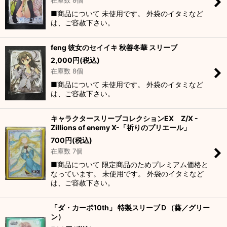
在庫数 8個
■商品について 未使用です。 外袋のイタミなど
絞り込む
は、ご容赦下さい。
feng 彼女のセイイキ 秋善冬華 スリーブ
2,000
円
(税込)
在庫数 8個
■商品について 未使用です。 外袋のイタミなど
は、ご容赦下さい。
キャラクタースリーブコレクションEX Z/X -
Zillions of enemy X-「祈りのプリエール」
700
円
(税込)
在庫数 7個
■商品について 限定商品のためプレミアム価格と
なっています。 未使用です。 外袋のイタミなど
は、ご容赦下さい。
「ダ・カーポ10th」 特製スリーブＤ（葵／グリー
ン）