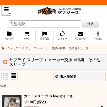
メニュー
検索
カテゴリ
カート
新着商品
おすすめ
問い合わせ
その他
ホーム
>
サプライ スリーブ > メーカー交換or特典 その他スリーブ
サプライ スリーブ > メーカー交換or特典 その他
スリーブ
表示順変更
閉じる
43
件
表示数
:
カードスリーブ06.妹のセイイキ
1,500
円
(税込)
並び順
: