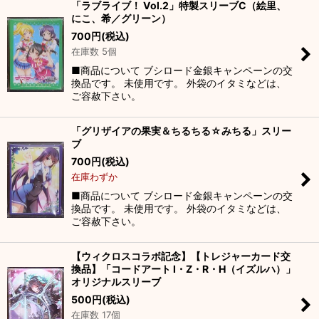
「ラブライブ！ Vol.2」特製スリーブC（絵里、
にこ、希／グリーン）
700
円
(税込)
在庫数 5個
■商品について ブシロード金銀キャンペーンの交
換品です。 未使用です。 外袋のイタミなどは、
ご容赦下さい。
「グリザイアの果実＆ちるちる☆みちる」スリー
ブ
700
円
(税込)
在庫わずか
■商品について ブシロード金銀キャンペーンの交
換品です。 未使用です。 外袋のイタミなどは、
ご容赦下さい。
【ウィクロスコラボ記念】【トレジャーカード交
換品】「コードアート I・Z・R・H（イズルハ）」
オリジナルスリーブ
500
円
(税込)
在庫数 17個