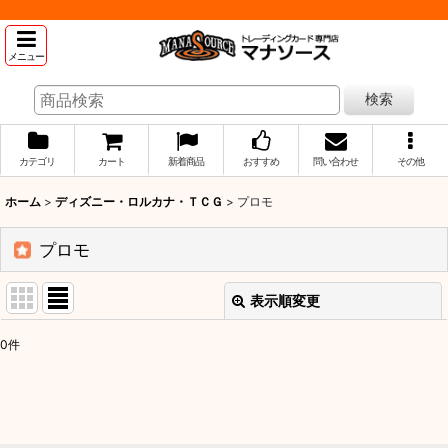
メニュー
検索
カテゴリ
カート
新着商品
おすすめ
問い合わせ
その他
ホーム
>
ディズニー・ロルカナ・ＴＣＧ
>
プロモ
プロモ
表示順変更
閉じる
0
件
表示数
:
並び順
: