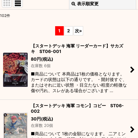
表示順変更
閉じる
102
件
表示数
:
1
2
次
»
並び順
:
【スタートデッキ 海軍 リーダーカード】サカズ
キ ST06-001
絞り込む
80
円
(税込)
在庫数 6個
■商品について 本商品は1枚の価格となります。
カードの状態は以下の通りです。 ・開封後すぐ、
またはそれに近い状態 ・目立たない程度の軽微な
傷や汚れ、スレがある場合がございます …
【スタートデッキ 海軍 コモン】コビー ST06-
002
30
円
(税込)
在庫数 20個
■商品について 1枚の金額になります。 二アミン