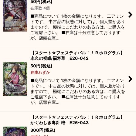
50
円
(税込)
在庫数 4個
■商品について 1枚の金額になります。 二アミン
トです。 中古品の状態に対しては、個人差があり
ますので、 極端にこだわりのある方は、ご購入を
ご遠慮下さい。 ■在庫は十分注意しております
が、店頭在庫…
【スタート☆フェスティバル！！ R ホログラム】
永久の祝眠 福寿草 E26-042
50
円
(税込)
在庫わずか
■商品について 1枚の金額になります。 二アミン
トです。 中古品の状態に対しては、個人差があり
ますので、 極端にこだわりのある方は、ご購入を
ご遠慮下さい。 ■在庫は十分注意しております
が、店頭在庫…
【スタート☆フェスティバル！！ R ホログラム】
かぐわしき毒針 樒 E26-043
300
円
(税込)