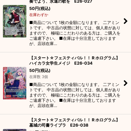
奏でよう、永遠の歌を E26-027
並び順
:
50
円
(税込)
在庫わずか
絞り込む
■商品について 1枚の金額になります。 二アミン
トです。 中古品の状態に対しては、個人差があり
ますので、 極端にこだわりのある方は、ご購入を
ご遠慮下さい。 ■在庫は十分注意しております
が、店頭在庫…
【スタート☆フェスティバル！！ R ホログラム】
ハイカラ女学生メイジ E26-034
50
円
(税込)
在庫数 3個
■商品について 1枚の金額になります。 二アミン
トです。 中古品の状態に対しては、個人差があり
ますので、 極端にこだわりのある方は、ご購入を
ご遠慮下さい。 ■在庫は十分注意しております
が、店頭在庫…
【スタート☆フェスティバル！！ R ホログラム】
墓城の司書ライブラ E26-038