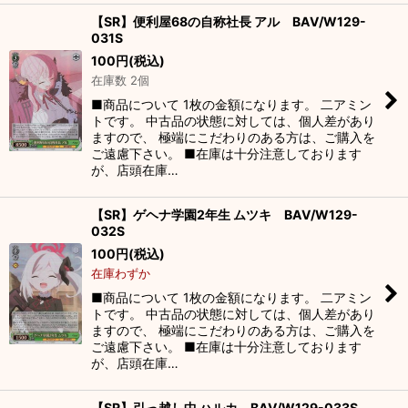
【SR】便利屋68の自称社長 アル BAV/W129-
031S
100
円
(税込)
在庫数 2個
■商品について 1枚の金額になります。 二アミン
トです。 中古品の状態に対しては、個人差があり
ますので、 極端にこだわりのある方は、ご購入を
ご遠慮下さい。 ■在庫は十分注意しております
が、店頭在庫…
【SR】ゲヘナ学園2年生 ムツキ BAV/W129-
032S
100
円
(税込)
在庫わずか
■商品について 1枚の金額になります。 二アミン
トです。 中古品の状態に対しては、個人差があり
ますので、 極端にこだわりのある方は、ご購入を
ご遠慮下さい。 ■在庫は十分注意しております
が、店頭在庫…
【SR】引っ越し中 ハルカ BAV/W129-033S