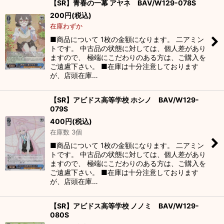
【SR】青春の一幕 アヤネ BAV/W129-078S
200
円
(税込)
在庫わずか
■商品について 1枚の金額になります。 二アミン
トです。 中古品の状態に対しては、個人差があり
ますので、 極端にこだわりのある方は、ご購入を
ご遠慮下さい。 ■在庫は十分注意しております
が、店頭在庫…
【SR】アビドス高等学校 ホシノ BAV/W129-
079S
400
円
(税込)
在庫数 3個
■商品について 1枚の金額になります。 二アミン
トです。 中古品の状態に対しては、個人差があり
ますので、 極端にこだわりのある方は、ご購入を
ご遠慮下さい。 ■在庫は十分注意しております
が、店頭在庫…
【SR】アビドス高等学校 ノノミ BAV/W129-
080S