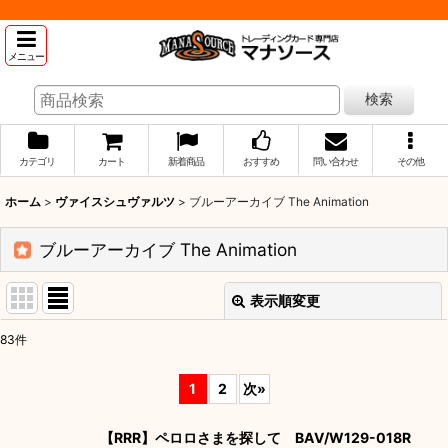
メニュー
検索
カテゴリ
カート
新着商品
おすすめ
問い合わせ
その他
ホーム
>
ヴァイスシュヴァルツ
>
ブルーアーカイブ The Animation
ブルーアーカイブ The Animation
表示順変更
閉じる
83
件
表示数
:
1
2
次
»
並び順
:
【RRR】ペロロさまを探して BAV/W129-018R