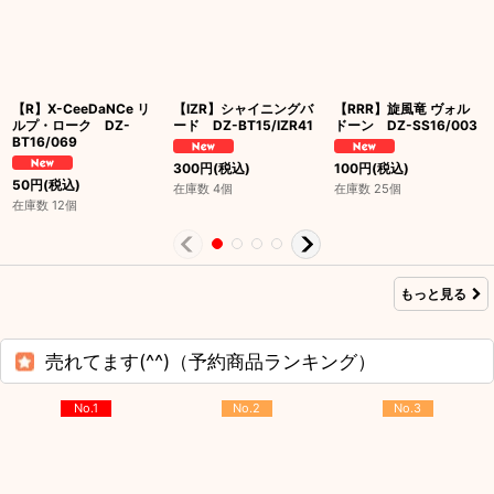
【R】X-CeeDaNCe リ
【IZR】シャイニングバ
【RRR】旋風竜 ヴォル
ルプ・ローク DZ-
ード DZ-BT15/IZR41
ドーン DZ-SS16/003
BT16/069
300
円
(税込)
100
円
(税込)
50
円
(税込)
在庫数 4個
在庫数 25個
在庫数 12個
もっと見る
売れてます(^^)（予約商品ランキング）
No.1
No.2
No.3