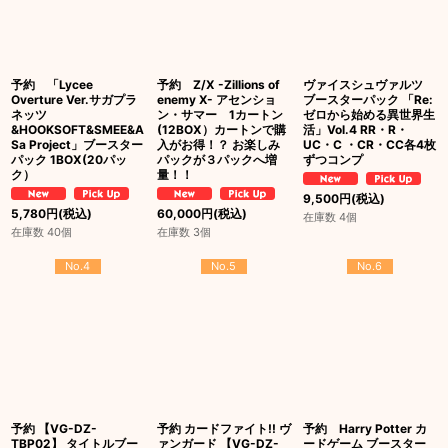
予約 「Lycee
予約 Z/X -Zillions of
ヴァイスシュヴァルツ
Overture Ver.サガプラ
enemy X- アセンショ
ブースターパック 「Re:
ネッツ
ン・サマー 1カートン
ゼロから始める異世界生
&HOOKSOFT&SMEE&A
(12BOX）カートンで購
活」Vol.4 RR・R・
Sa Project」ブースター
入がお得！？ お楽しみ
UC・C ・CR・CC各4枚
パック 1BOX(20パッ
パックが３パックへ増
ずつコンプ
ク）
量！！
9,500
円
(税込)
5,780
円
(税込)
60,000
円
(税込)
在庫数 4個
在庫数 40個
在庫数 3個
No.4
No.5
No.6
予約 【VG-DZ-
予約 カードファイト!! ヴ
予約 Harry Potter カ
TBP02】 タイトルブー
ァンガード 【VG-DZ-
ードゲーム ブースター