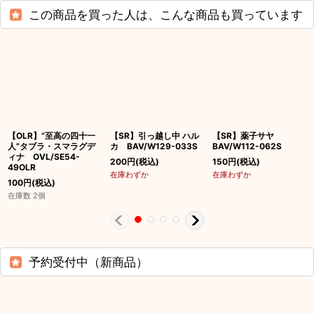
この商品を買った人は、こんな商品も買っています
【OLR】“至高の四十一
【SR】引っ越し中 ハル
【SR】薬子サヤ
人”タブラ・スマラグデ
カ BAV/W129-033S
BAV/W112-062S
ィナ OVL/SE54-
200
円
(税込)
150
円
(税込)
49OLR
在庫わずか
在庫わずか
100
円
(税込)
在庫数 2個
予約受付中（新商品）