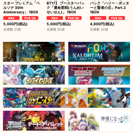
スター プレミアム「ペ
BT17】 ブースターパッ
パック「ハリー・ポッタ
ルソナ 30th
ク「運命星戦(うんめい
ーと賢者の石」Part.2
Anniversary」 1BOX
せいせん)」 1BOX
1BOX
5,000
円
(税込)
5,000
円
(税込)
4,800
円
(税込)
在庫数 31個
在庫数 92個
在庫数 32個