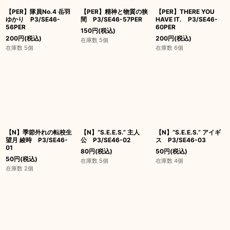
【PER】隊員No.4 岳羽
【PER】精神と物質の狭
【PER】THERE YOU
ゆかり P3/SE46-
間 P3/SE46-57PER
HAVE IT. P3/SE46-
56PER
60PER
150
円
(税込)
200
円
(税込)
200
円
(税込)
在庫数 5個
在庫数 5個
在庫数 6個
【N】季節外れの転校生
【N】“S.E.E.S.” 主人
【N】“S.E.E.S.” アイギ
望月 綾時 P3/SE46-
公 P3/SE46-02
ス P3/SE46-03
01
80
円
(税込)
50
円
(税込)
50
円
(税込)
在庫数 5個
在庫数 4個
在庫数 2個