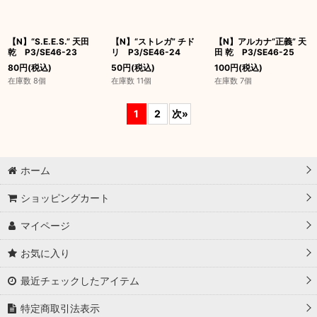
【N】“S.E.E.S.” 天田
【N】“ストレガ” チド
【N】アルカナ“正義” 天
乾 P3/SE46-23
リ P3/SE46-24
田 乾 P3/SE46-25
80
円
(税込)
50
円
(税込)
100
円
(税込)
在庫数 8個
在庫数 11個
在庫数 7個
1
2
次
»
ホーム
ショッピングカート
マイページ
お気に入り
最近チェックしたアイテム
特定商取引法表示