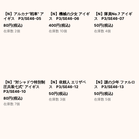
【N】アルカナ“戦車” ア
【N】機械の少女 アイギ
【N】隊員No.7 アイギ
イギス P3/SE46-05
ス P3/SE46-06
ス P3/SE46-07
80
円
(税込)
400
円
(税込)
50
円
(税込)
在庫数 2個
在庫数 10個
在庫数 4個
【N】“対シャドウ特別制
【N】依頼人 エリザベ
【N】謎の少年 ファルロ
圧兵装七式” アイギス
ス P3/SE46-12
ス P3/SE46-13
P3/SE46-10
50
円
(税込)
50
円
(税込)
80
円
(税込)
在庫数 3個
在庫数 5個
在庫数 7個