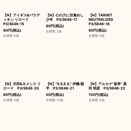
【N】アイギス&パラデ
【N】心の力に目覚めし
【N】TARGET
ィオン リロード
少年 P3/SE46-17
NEUTRALIZED
P3/SE46-15
P3/SE46-18
80
円
(税込)
80
円
(税込)
80
円
(税込)
在庫数 2個
在庫数 6個
在庫数 5個
【N】天田&ネメシス リ
【N】“S.E.E.S.” 伊織 順
【N】アルカナ“皇帝” 真
ロード P3/SE46-20
平 P3/SE46-21
田 明彦 P3/SE46-22
80
円
(税込)
50
円
(税込)
150
円
(税込)
在庫数 4個
在庫数 10個
在庫数 5個