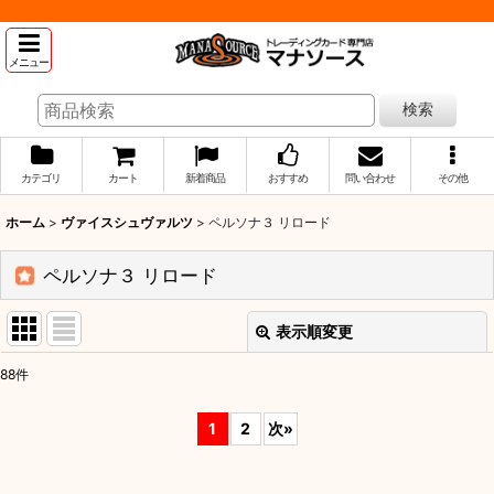
メニュー
検索
カテゴリ
カート
新着商品
おすすめ
問い合わせ
その他
ホーム
>
ヴァイスシュヴァルツ
>
ペルソナ３ リロード
ペルソナ３ リロード
表示順変更
閉じる
88
件
表示数
:
1
2
次
»
並び順
: