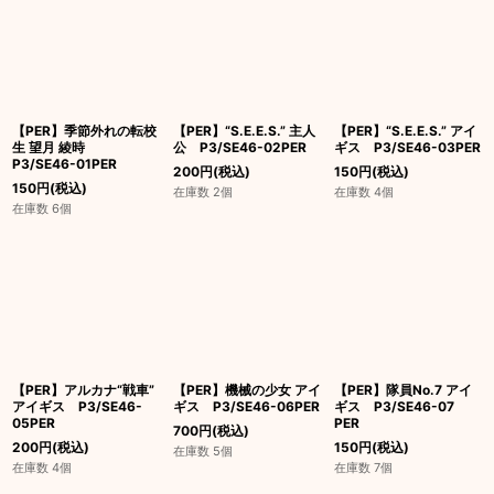
絞り込む
【PER】季節外れの転校
【PER】“S.E.E.S.” 主人
【PER】“S.E.E.S.” アイ
生 望月 綾時
公 P3/SE46-02PER
ギス P3/SE46-03PER
P3/SE46-01PER
200
円
(税込)
150
円
(税込)
150
円
(税込)
在庫数 2個
在庫数 4個
在庫数 6個
【PER】アルカナ“戦車”
【PER】機械の少女 アイ
【PER】隊員No.7 アイ
アイギス P3/SE46-
ギス P3/SE46-06PER
ギス P3/SE46-07
05PER
PER
700
円
(税込)
200
円
(税込)
150
円
(税込)
在庫数 5個
在庫数 4個
在庫数 7個