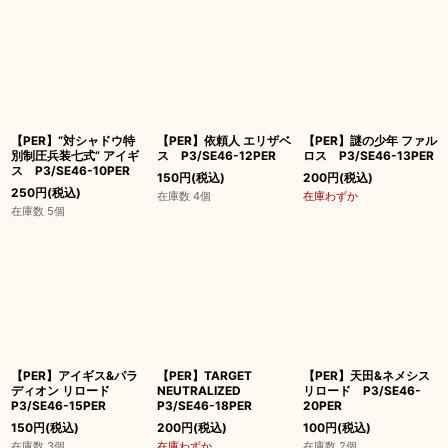
【PER】“対シャドウ特
【PER】依頼人 エリザベ
【PER】謎の少年 ファル
別制圧兵装七式” アイギ
ス P3/SE46-12PER
ロス P3/SE46-13PER
ス P3/SE46-10PER
150
円
(税込)
200
円
(税込)
250
円
(税込)
在庫数 4個
在庫わずか
在庫数 5個
【PER】アイギス&パラ
【PER】TARGET
【PER】天田&ネメシス
ディオン リロード
NEUTRALIZED
リロード P3/SE46-
P3/SE46-15PER
P3/SE46-18PER
20PER
150
円
(税込)
200
円
(税込)
100
円
(税込)
在庫数 3個
在庫わずか
在庫数 2個