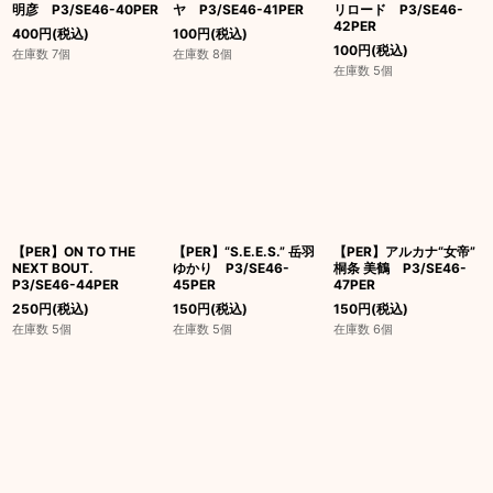
明彦 P3/SE46-40PER
ヤ P3/SE46-41PER
リロード P3/SE46-
42PER
400
円
(税込)
100
円
(税込)
100
円
(税込)
在庫数 7個
在庫数 8個
在庫数 5個
【PER】ON TO THE
【PER】“S.E.E.S.” 岳羽
【PER】アルカナ“女帝”
NEXT BOUT.
ゆかり P3/SE46-
桐条 美鶴 P3/SE46-
P3/SE46-44PER
45PER
47PER
250
円
(税込)
150
円
(税込)
150
円
(税込)
在庫数 5個
在庫数 5個
在庫数 6個