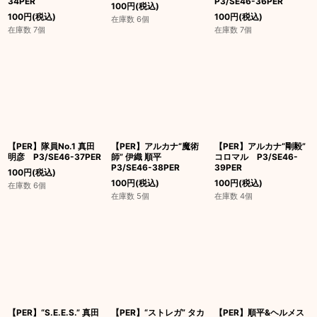
34PER
P3/SE46-36PER
100
円
(税込)
100
円
(税込)
100
円
(税込)
在庫数 6個
在庫数 7個
在庫数 7個
【PER】隊員No.1 真田
【PER】アルカナ“魔術
【PER】アルカナ“剛毅”
明彦 P3/SE46-37PER
師” 伊織 順平
コロマル P3/SE46-
P3/SE46-38PER
39PER
100
円
(税込)
100
円
(税込)
100
円
(税込)
在庫数 6個
在庫数 5個
在庫数 4個
【PER】“S.E.E.S.” 真田
【PER】“ストレガ” タカ
【PER】順平&ヘルメス