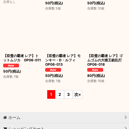
在庫なし
50
円
(税込)
50
円
(税込)
在庫数 5個
在庫数 10個
【双璧の覇者 レア】ト
【双璧の覇者 レア】モ
【双璧の覇者 レア】ゴ
ットムジカ OP06-011
ンキー・D・ルフィ
ムゴムの大猿王銃乱打
OP06-013
OP06-018
50
円
(税込)
50
円
(税込)
80
円
(税込)
在庫数 7個
在庫数 7個
在庫数 16個
1
2
3
次
»
ホーム
ショッピングカート