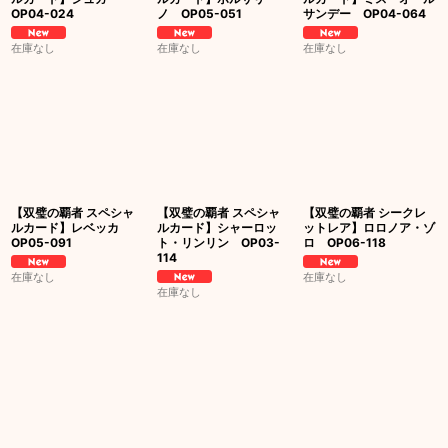
OP04-024
ノ OP05-051
サンデー OP04-064
在庫なし
在庫なし
在庫なし
【双璧の覇者 スペシャ
【双璧の覇者 スペシャ
【双璧の覇者 シークレ
ルカード】レベッカ
ルカード】シャーロッ
ットレア】ロロノア・ゾ
OP05-091
ト・リンリン OP03-
ロ OP06-118
114
在庫なし
在庫なし
在庫なし