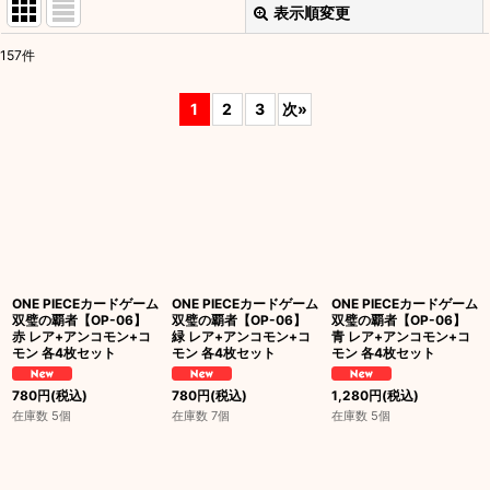
表示順変更
閉じる
157
件
表示数
:
1
2
3
次
»
並び順
:
絞り込む
ONE PIECEカードゲーム
ONE PIECEカードゲーム
ONE PIECEカードゲーム
双璧の覇者【OP-06】
双璧の覇者【OP-06】
双璧の覇者【OP-06】
赤 レア+アンコモン+コ
緑 レア+アンコモン+コ
青 レア+アンコモン+コ
モン 各4枚セット
モン 各4枚セット
モン 各4枚セット
780
円
(税込)
780
円
(税込)
1,280
円
(税込)
在庫数 5個
在庫数 7個
在庫数 5個