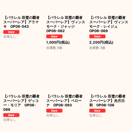
【パラレル 双璧の覇者
【パラレル 双璧の覇者
【パラレル 双璧の覇者
スーパーレア】アラマ
スーパーレア】ヴィンス
スーパーレア】ヴィンス
キ OP06-043
モーク・ジャッジ
モーク・レイジュ
OP06-062
OP06-069
在庫なし
1,000
円
(税込)
2,200
円
(税込)
在庫数 3個
在庫数 3個
【パラレル 双璧の覇者
【パラレル 双璧の覇者
【パラレル 双璧の覇者
スーパーレア】ゲッコ
スーパーレア】ペロー
スーパーレア】光月日
ー・モリア OP06-
ナ OP06-093
和 OP06-106
086
在庫なし
在庫なし
在庫なし