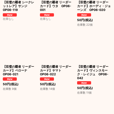
【双璧の覇者 シークレ
【双璧の覇者 リーダー
【双璧の覇者 リーダー
ットレア】サンジ
カード】ウタ OP06-
カード】ホーディ・ジョ
OP06-119
001
ーンズ OP06-020
在庫なし
在庫なし
50
円
(税込)
在庫数 22個
【双璧の覇者 リーダー
【双璧の覇者 リーダー
【双璧の覇者 リーダー
カード】ペローナ
カード】ヤマト
カード】ヴィンスモー
OP06-021
OP06-022
ク・レイジュ OP06-
042
50
円
(税込)
50
円
(税込)
50
円
(税込)
在庫数 9個
在庫数 14個
在庫数 11個