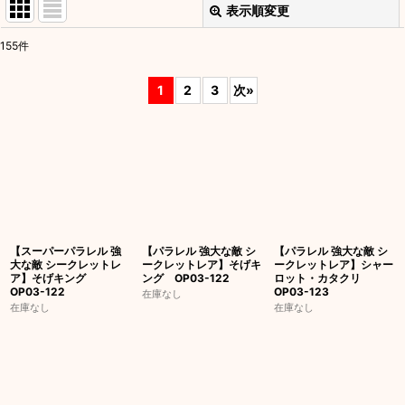
表示順変更
閉じる
155
件
表示数
:
1
2
3
次
»
並び順
:
絞り込む
【スーパーパラレル 強
【パラレル 強大な敵 シ
【パラレル 強大な敵 シ
大な敵 シークレットレ
ークレットレア】そげキ
ークレットレア】シャー
ア】そげキング
ング OP03-122
ロット・カタクリ
OP03-122
OP03-123
在庫なし
在庫なし
在庫なし