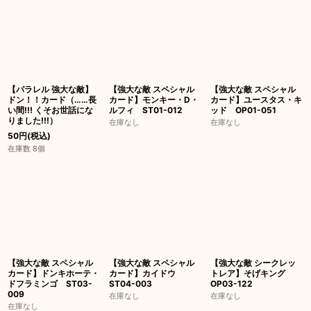
【パラレル 強大な敵】
【強大な敵 スペシャル
【強大な敵 スペシャル
ドン！！カード（……長
カード】モンキー・D・
カード】ユースタス・キ
い間!!! くそお世話にな
ルフィ ST01-012
ッド OP01-051
りました!!!）
在庫なし
在庫なし
50
円
(税込)
在庫数 8個
【強大な敵 スペシャル
【強大な敵 スペシャル
【強大な敵 シークレッ
カード】ドンキホーテ・
カード】カイドウ
トレア】そげキング
ドフラミンゴ ST03-
ST04-003
OP03-122
009
在庫なし
在庫なし
在庫なし