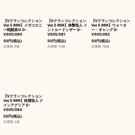
【Vクランコレクション
【Vクランコレクション
【Vクランコレクション
Vol.5 RRR】メガコロニ
Vol.5 RRR】挟撃怪人 イ
Vol.5 RRR】ウォータ
ー戦闘員Ｍ D-
ントルードシザー D-
ー・ギャング D-
VS05/080
VS05/081
VS05/082
50
円
(税込)
50
円
(税込)
50
円
(税込)
在庫数 9個
在庫数 14個
在庫数 18個
【Vクランコレクション
Vol.5 RRR】眩翅怪人 ク
インアグリア D-
VS05/084
50
円
(税込)
在庫数 3個