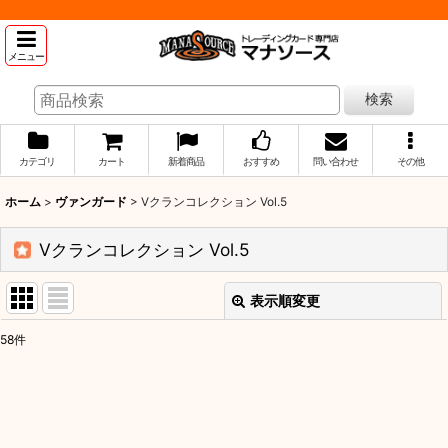
メニュー
検索
カテゴリ
カート
新着商品
おすすめ
問い合わせ
その他
ホーム
>
ヴァンガード
>
Vクランコレクション Vol.5
Vクランコレクション Vol.5
表示順変更
閉じる
58
件
表示数
:
並び順
: