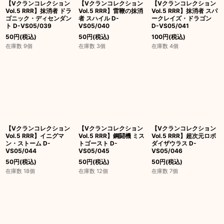
【Vクランコレクション
【Vクランコレクション
【Vクランコレクション
Vol.5 RRR】抹消者 ドラ
Vol.5 RRR】雷鞭の抹消
Vol.5 RRR】抹消者 スパ
ゴニック・ディセンダン
者 スハイル D-
ークレイズ・ドラゴン
ト D-VS05/039
VS05/040
D-VS05/041
50
円
(税込)
50
円
(税込)
100
円
(税込)
在庫数 9個
在庫数 3個
在庫数 4個
【Vクランコレクション
【Vクランコレクション
【Vクランコレクション
Vol.5 RRR】イニグマ
Vol.5 RRR】鋼闘機 ミス
Vol.5 RRR】超次元ロボ
ン・ストーム D-
トゴースト D-
ダイザウラス D-
VS05/044
VS05/045
VS05/046
50
円
(税込)
50
円
(税込)
50
円
(税込)
在庫数 18個
在庫数 12個
在庫数 7個