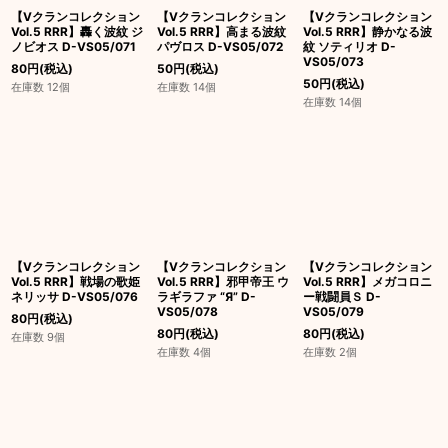
【Vクランコレクション
【Vクランコレクション
【Vクランコレクション
Vol.5 RRR】轟く波紋 ジ
Vol.5 RRR】高まる波紋
Vol.5 RRR】静かなる波
ノビオス D-VS05/071
パヴロス D-VS05/072
紋 ソティリオ D-
VS05/073
80
円
(税込)
50
円
(税込)
50
円
(税込)
在庫数 12個
在庫数 14個
在庫数 14個
【Vクランコレクション
【Vクランコレクション
【Vクランコレクション
Vol.5 RRR】戦場の歌姫
Vol.5 RRR】邪甲帝王 ウ
Vol.5 RRR】メガコロニ
ネリッサ D-VS05/076
ラギラファ “Я” D-
ー戦闘員Ｓ D-
VS05/078
VS05/079
80
円
(税込)
80
円
(税込)
80
円
(税込)
在庫数 9個
在庫数 4個
在庫数 2個