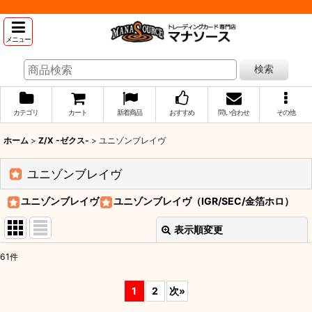
メニュー
検索
カテゴリ
カート
新着商品
おすすめ
問い合わせ
その他
ホーム
>
Z/X -ゼクス-
>
ユニゾンブレイヴ
ユニゾンブレイヴ
ユニゾンブレイヴ
ユニゾンブレイヴ（IGR/SEC/金箔ホロ）
表示順変更
閉じる
61
件
表示数
:
1
2
次
»
並び順
: