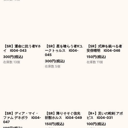
【SR】運命に抗う者∀ネ
【SR】星を喰らう者∀ユ
【SR】式神を統べる者
イ IG04-043
ークトゥルス IG04-
安倍晴明 IG04-046
045
300
円
(税込)
150
円
(税込)
300
円
(税込)
在庫数 13個
在庫数 11個
在庫数 5個
【SR】ディア・マイ・
【SR】降りそそぐ信光
【R+】災いの蛇剣 アポ
ファム デネボラ IG04-
祈獣ホルス IG04-049
ピス IG04-031
047
150
円
(税込)
100
円
(税込)