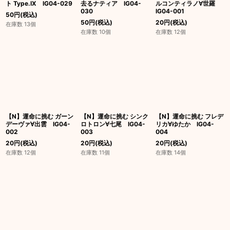
ト Type.IX IG04-029
去るナティア IG04-
ルコンティラノ∀世羅
030
IG04-001
50
円
(税込)
50
円
(税込)
20
円
(税込)
在庫数 13個
在庫数 10個
在庫数 12個
【N】運命に挑む ガーン
【N】運命に挑む シンク
【N】運命に挑む フレデ
デーヴァ∀出雲 IG04-
ロトロン∀七尾 IG04-
リカ∀ゆたか IG04-
002
003
004
20
円
(税込)
20
円
(税込)
20
円
(税込)
在庫数 12個
在庫数 11個
在庫数 14個