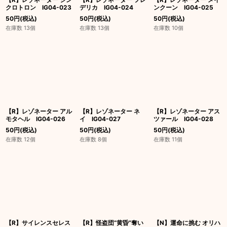
クロトロン IG04-023
デリカ IG04-024
ンクーン IG04-025
50
円
(税込)
50
円
(税込)
50
円
(税込)
在庫数 13個
在庫数 13個
在庫数 10個
【R】レゾネーター アル
【R】レゾネーター ネ
【R】レゾネーター アス
モタヘル IG04-026
イ IG04-027
ツァール IG04-028
50
円
(税込)
50
円
(税込)
50
円
(税込)
在庫数 12個
在庫数 8個
在庫数 11個
【R】サイレンスセレス
【R】怪盗団“黄昏”奪い
【N】運命に挑む オリハ