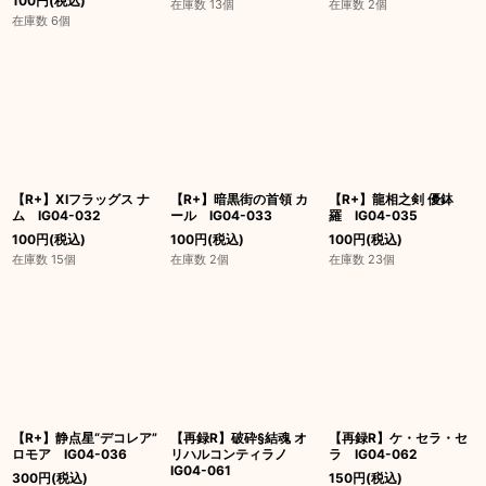
100
円
(税込)
在庫数 13個
在庫数 2個
在庫数 6個
【R+】XIフラッグス ナ
【R+】暗黒街の首領 カ
【R+】龍相之剣 優鉢
ム IG04-032
ール IG04-033
羅 IG04-035
100
円
(税込)
100
円
(税込)
100
円
(税込)
在庫数 15個
在庫数 2個
在庫数 23個
【R+】静点星“デコレア”
【再録R】破砕§結魂 オ
【再録R】ケ・セラ・セ
ロモア IG04-036
リハルコンティラノ
ラ IG04-062
IG04-061
300
円
(税込)
150
円
(税込)