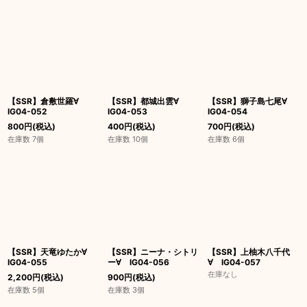
絞り込む
【SSR】倉敷世羅∀
【SSR】都城出雲∀
【SSR】獅子島七尾∀
IG04-052
IG04-053
IG04-054
800
円
(税込)
400
円
(税込)
700
円
(税込)
在庫数 7個
在庫数 10個
在庫数 6個
【SSR】天竜ゆたか∀
【SSR】ニーナ・シトリ
【SSR】上柚木八千代
IG04-055
ー∀ IG04-056
∀ IG04-057
在庫なし
2,200
円
(税込)
900
円
(税込)
在庫数 5個
在庫数 3個