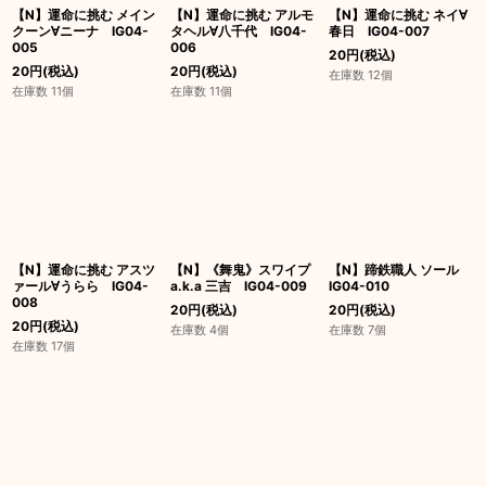
【N】運命に挑む メイン
【N】運命に挑む アルモ
【N】運命に挑む ネイ∀
クーン∀ニーナ IG04-
タヘル∀八千代 IG04-
春日 IG04-007
005
006
20
円
(税込)
20
円
(税込)
20
円
(税込)
在庫数 12個
在庫数 11個
在庫数 11個
【N】運命に挑む アスツ
【N】《舞鬼》スワイプ
【N】蹄鉄職人 ソール
ァール∀うらら IG04-
a.k.a 三吉 IG04-009
IG04-010
008
20
円
(税込)
20
円
(税込)
20
円
(税込)
在庫数 4個
在庫数 7個
在庫数 17個