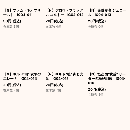
【N】ファム・ネオプリ
【N】グロウ・フラッグ
【N】金鍵奏者 ジェロー
ースト IG04-011
ス コルトー IG04-012
ル IG04-013
50
円
(税込)
20
円
(税込)
20
円
(税込)
在庫数 8個
在庫数 4個
在庫数 6個
【N】ギルド“暁” 双撃の
【N】ギルド“暁” 宵と光
【N】怪盗団“黄昏” リー
エレーナ IG04-014
竜 IG04-015
ダーの極秘訓練 IG04-
016
20
円
(税込)
20
円
(税込)
20
円
(税込)
在庫数 4個
在庫数 7個
在庫数 8個