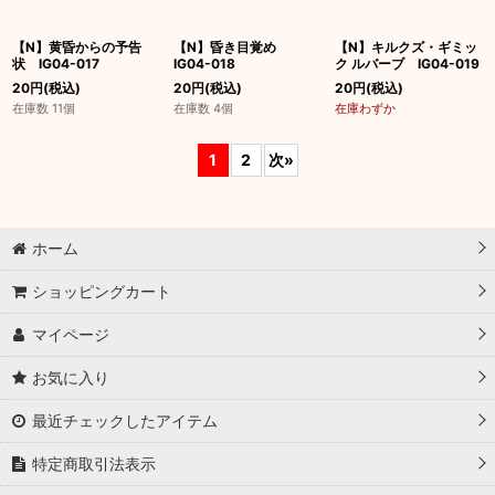
【N】黄昏からの予告
【N】昏き目覚め
【N】キルクズ・ギミッ
状 IG04-017
IG04-018
ク ルバーブ IG04-019
20
円
(税込)
20
円
(税込)
20
円
(税込)
在庫数 11個
在庫数 4個
在庫わずか
1
2
次
»
ホーム
ショッピングカート
マイページ
お気に入り
最近チェックしたアイテム
特定商取引法表示