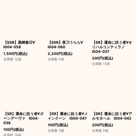
【SSR】黒崎春日∀
【SSR】夜刀うらら∀
【SR】運命に抗う者∀オ
IG04-058
IG04-060
リハルコンティラノ
IG04-037
1,500
円
(税込)
2,200
円
(税込)
200
円
(税込)
在庫数 12個
在庫数 5個
在庫数 13個
【SR】運命に抗う者∀ガ
【SR】運命に抗う者∀メ
【SR】運命に抗う者∀ア
ーンデーヴァ IG04-
インクーン IG04-041
ルモタヘル IG04-042
038
100
円
(税込)
200
円
(税込)
100
円
(税込)
在庫数 3個
在庫数 9個
在庫数 18個