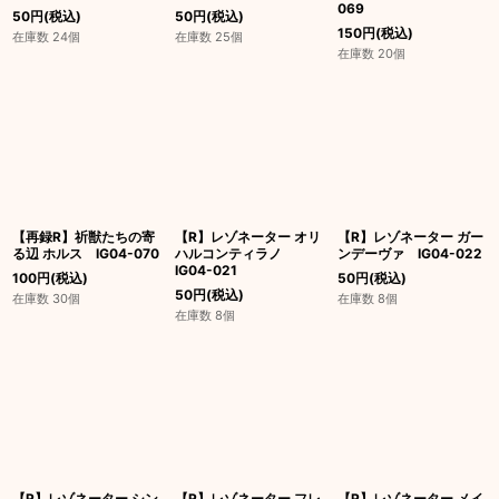
069
50
円
(税込)
50
円
(税込)
150
円
(税込)
在庫数 24個
在庫数 25個
在庫数 20個
【再録R】祈獣たちの寄
【R】レゾネーター オリ
【R】レゾネーター ガー
る辺 ホルス IG04-070
ハルコンティラノ
ンデーヴァ IG04-022
IG04-021
100
円
(税込)
50
円
(税込)
50
円
(税込)
在庫数 30個
在庫数 8個
在庫数 8個
【R】レゾネーター シン
【R】レゾネーター フレ
【R】レゾネーター メイ