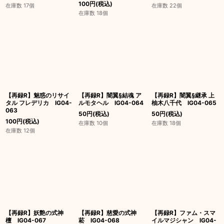
100
円
(税込)
在庫数 17個
在庫数 22個
在庫数 18個
【再録R】魅惑のリサイ
【再録R】闇翼§結魂 ア
【再録R】闇翼§継承 上
タル フレデリカ IG04-
ルモタヘル IG04-064
柚木八千代 IG04-065
063
50
円
(税込)
50
円
(税込)
100
円
(税込)
在庫数 10個
在庫数 18個
在庫数 12個
【再録R】妖艶の式神
【再録R】慈愛の式神
【再録R】ファム・スマ
檀 IG04-067
菘 IG04-068
イルマジシャン IG04-