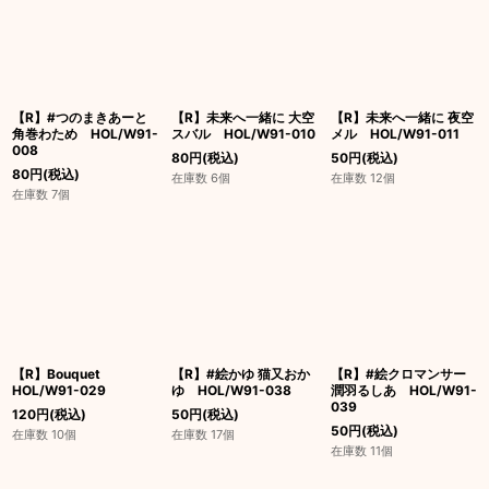
【R】#つのまきあーと
【R】未来へ一緒に 大空
【R】未来へ一緒に 夜空
角巻わため HOL/W91-
スバル HOL/W91-010
メル HOL/W91-011
008
80
円
(税込)
50
円
(税込)
80
円
(税込)
在庫数 6個
在庫数 12個
在庫数 7個
【R】Bouquet
【R】#絵かゆ 猫又おか
【R】#絵クロマンサー
HOL/W91-029
ゆ HOL/W91-038
潤羽るしあ HOL/W91-
039
120
円
(税込)
50
円
(税込)
50
円
(税込)
在庫数 10個
在庫数 17個
在庫数 11個