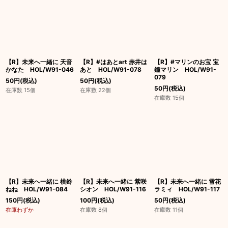
【R】未来へ一緒に 天音
【R】#はあとart 赤井は
【R】#マリンのお宝 宝
かなた HOL/W91-046
あと HOL/W91-078
鐘マリン HOL/W91-
079
50
円
(税込)
50
円
(税込)
50
円
(税込)
在庫数 15個
在庫数 22個
在庫数 15個
【R】未来へ一緒に 桃鈴
【R】未来へ一緒に 紫咲
【R】未来へ一緒に 雪花
ねね HOL/W91-084
シオン HOL/W91-116
ラミィ HOL/W91-117
150
円
(税込)
100
円
(税込)
50
円
(税込)
在庫わずか
在庫数 8個
在庫数 11個