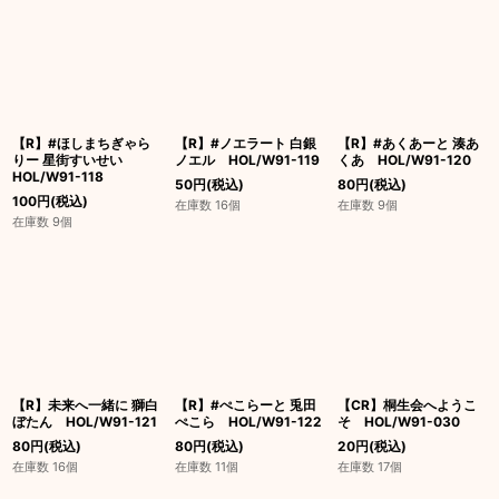
【R】#ほしまちぎゃら
【R】#ノエラート 白銀
【R】#あくあーと 湊あ
りー 星街すいせい
ノエル HOL/W91-119
くあ HOL/W91-120
HOL/W91-118
50
円
(税込)
80
円
(税込)
100
円
(税込)
在庫数 16個
在庫数 9個
在庫数 9個
【R】未来へ一緒に 獅白
【R】#ぺこらーと 兎田
【CR】桐生会へようこ
ぼたん HOL/W91-121
ぺこら HOL/W91-122
そ HOL/W91-030
80
円
(税込)
80
円
(税込)
20
円
(税込)
在庫数 16個
在庫数 11個
在庫数 17個