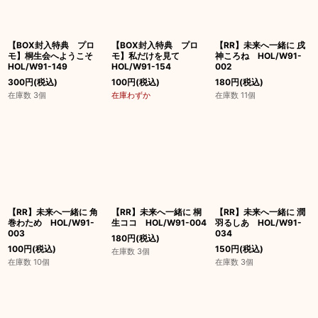
絞り込む
【BOX封入特典 プロ
【BOX封入特典 プロ
【RR】未来へ一緒に 戌
モ】桐生会へようこそ
モ】私だけを見て
神ころね HOL/W91-
HOL/W91-149
HOL/W91-154
002
300
円
(税込)
100
円
(税込)
180
円
(税込)
在庫数 3個
在庫わずか
在庫数 11個
【RR】未来へ一緒に 角
【RR】未来へ一緒に 桐
【RR】未来へ一緒に 潤
巻わため HOL/W91-
生ココ HOL/W91-004
羽るしあ HOL/W91-
003
034
180
円
(税込)
100
円
(税込)
150
円
(税込)
在庫数 3個
在庫数 10個
在庫数 3個