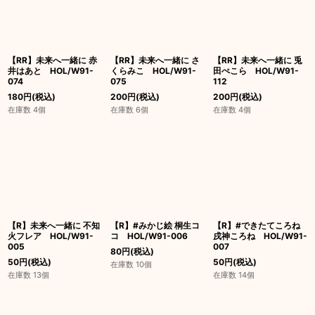
【RR】未来へ一緒に 赤
【RR】未来へ一緒に さ
【RR】未来へ一緒に 兎
井はあと HOL/W91-
くらみこ HOL/W91-
田ぺこら HOL/W91-
074
075
112
180
円
(税込)
200
円
(税込)
200
円
(税込)
在庫数 4個
在庫数 6個
在庫数 4個
【R】未来へ一緒に 不知
【R】#みかじ絵 桐生コ
【R】#できたてころね
火フレア HOL/W91-
コ HOL/W91-006
戌神ころね HOL/W91-
005
007
80
円
(税込)
50
円
(税込)
50
円
(税込)
在庫数 10個
在庫数 13個
在庫数 14個