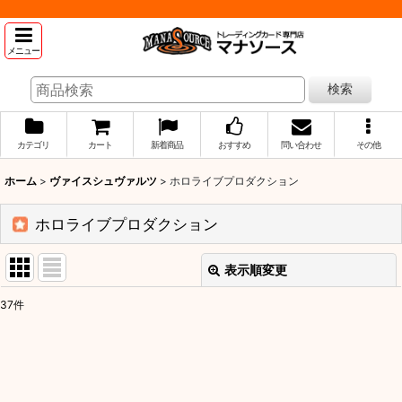
メニュー
検索
カテゴリ
カート
新着商品
おすすめ
問い合わせ
その他
ホーム
>
ヴァイスシュヴァルツ
>
ホロライブプロダクション
ホロライブプロダクション
表示順変更
閉じる
37
件
表示数
:
並び順
: