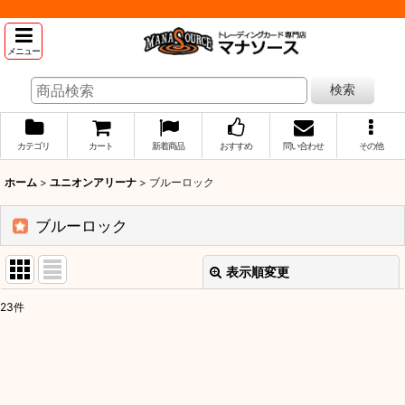
メニュー
検索
カテゴリ
カート
新着商品
おすすめ
問い合わせ
その他
ホーム
>
ユニオンアリーナ
>
ブルーロック
ブルーロック
表示順変更
閉じる
23
件
表示数
:
並び順
: