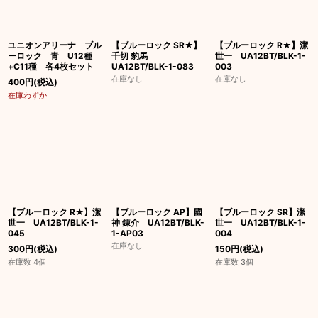
絞り込む
ユニオンアリーナ ブル
【ブルーロック SR★】
【ブルーロック R★】潔
ーロック 青 U12種
千切 豹馬
世一 UA12BT/BLK-1-
+C11種 各4枚セット
UA12BT/BLK-1-083
003
在庫なし
在庫なし
400
円
(税込)
在庫わずか
【ブルーロック R★】潔
【ブルーロック AP】國
【ブルーロック SR】潔
世一 UA12BT/BLK-1-
神 錬介 UA12BT/BLK-
世一 UA12BT/BLK-1-
045
1-AP03
004
在庫なし
300
円
(税込)
150
円
(税込)
在庫数 4個
在庫数 3個