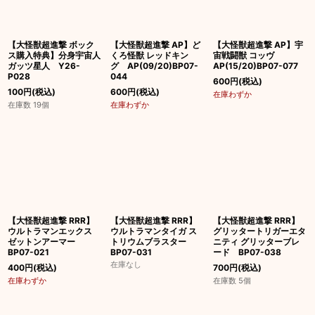
絞り込む
【大怪獣超進撃 ボック
【大怪獣超進撃 AP】ど
【大怪獣超進撃 AP】宇
ス購入特典】分身宇宙人
くろ怪獣 レッドキン
宙戦闘獣 コッヴ
ガッツ星人 Y26-
グ AP(09/20)BP07-
AP(15/20)BP07-077
P028
044
600
円
(税込)
100
円
(税込)
600
円
(税込)
在庫わずか
在庫数 19個
在庫わずか
【大怪獣超進撃 RRR】
【大怪獣超進撃 RRR】
【大怪獣超進撃 RRR】
ウルトラマンエックス
ウルトラマンタイガ ス
グリッタートリガーエタ
ゼットンアーマー
トリウムブラスター
ニティ グリッターブレ
BP07-021
BP07-031
ード BP07-038
在庫なし
400
円
(税込)
700
円
(税込)
在庫わずか
在庫数 5個