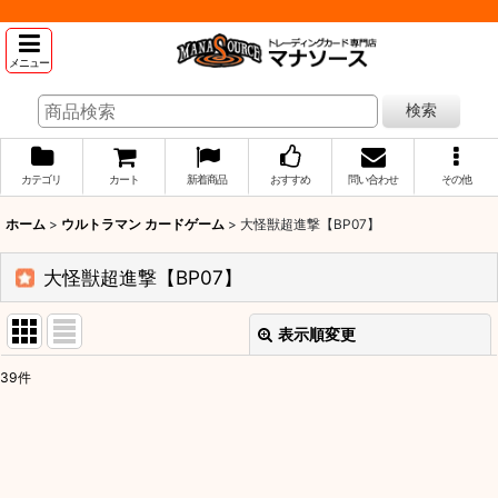
メニュー
検索
カテゴリ
カート
新着商品
おすすめ
問い合わせ
その他
ホーム
>
ウルトラマン カードゲーム
>
大怪獣超進撃【BP07】
大怪獣超進撃【BP07】
表示順変更
閉じる
39
件
表示数
:
並び順
: