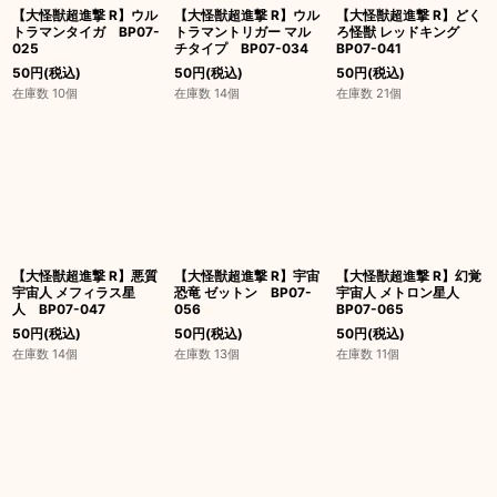
【大怪獣超進撃 R】ウル
【大怪獣超進撃 R】ウル
【大怪獣超進撃 R】どく
トラマンタイガ BP07-
トラマントリガー マル
ろ怪獣 レッドキング
025
チタイプ BP07-034
BP07-041
50
円
(税込)
50
円
(税込)
50
円
(税込)
在庫数 10個
在庫数 14個
在庫数 21個
【大怪獣超進撃 R】悪質
【大怪獣超進撃 R】宇宙
【大怪獣超進撃 R】幻覚
宇宙人 メフィラス星
恐竜 ゼットン BP07-
宇宙人 メトロン星人
人 BP07-047
056
BP07-065
50
円
(税込)
50
円
(税込)
50
円
(税込)
在庫数 14個
在庫数 13個
在庫数 11個