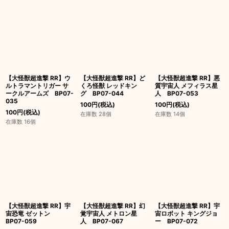
【大怪獣超進撃 RR】ウ
【大怪獣超進撃 RR】ど
【大怪獣超進撃 RR】悪
ルトラマントリガー サ
くろ怪獣 レッドキン
質宇宙人 メフィラス星
ークルアームズ BP07-
グ BP07-044
人 BP07-053
035
100
円
(税込)
100
円
(税込)
100
円
(税込)
在庫数 28個
在庫数 14個
在庫数 16個
【大怪獣超進撃 RR】宇
【大怪獣超進撃 RR】幻
【大怪獣超進撃 RR】宇
宙恐竜 ゼットン
覚宇宙人 メトロン星
宙ロボット キングジョ
BP07-059
人 BP07-067
ー BP07-072