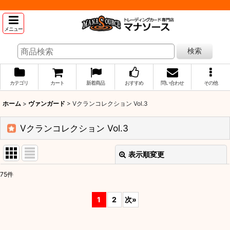
メニュー
検索
カテゴリ
カート
新着商品
おすすめ
問い合わせ
その他
ホーム
>
ヴァンガード
>
Vクランコレクション Vol.3
Vクランコレクション Vol.3
表示順変更
閉じる
75
件
表示数
:
1
2
次
»
並び順
: