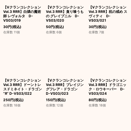
【Vクランコレクション
【Vクランコレクション
【Vクランコレクション
Vol.3 RRR】白燐の魔術
Vol.3 RRR】貪り喰うも
Vol.3 RRR】杭の戒め ス
師 レヴォルタ D-
の グレイプニル D-
ヴィティ D-
VS03/019
VS03/020
VS03/021
30
円
(税込)
50
円
(税込)
30
円
(税込)
在庫数 11個
在庫数 6個
在庫数 7個
【Vクランコレクション
【Vクランコレクション
【Vクランコレクション
Vol.3 RRR】ドーントレ
Vol.3 RRR】ブレイジン
Vol.3 RRR】ドラゴニッ
スドミネイト・ドラゴン
グフレア・ドラゴン
ク・ロウキーパー D-
“Я” D-VS03/022
D-VS03/023
VS03/024
250
円
(税込)
150
円
(税込)
80
円
(税込)
在庫数 18個
在庫数 12個
在庫数 18個