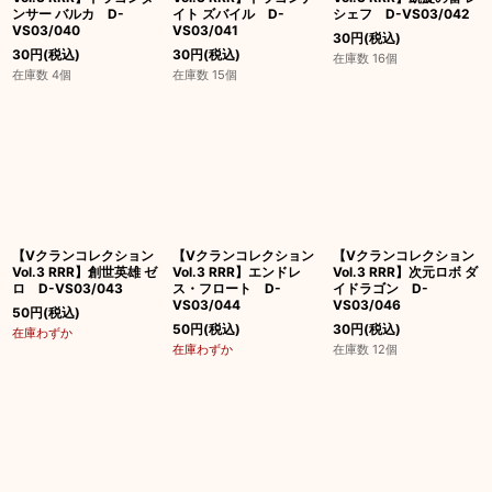
ンサー バルカ D-
イト ズバイル D-
シェフ D-VS03/042
VS03/040
VS03/041
30
円
(税込)
30
円
(税込)
30
円
(税込)
在庫数 16個
在庫数 4個
在庫数 15個
【Vクランコレクション
【Vクランコレクション
【Vクランコレクション
Vol.3 RRR】創世英雄 ゼ
Vol.3 RRR】エンドレ
Vol.3 RRR】次元ロボ ダ
ロ D-VS03/043
ス・フロート D-
イドラゴン D-
VS03/044
VS03/046
50
円
(税込)
50
円
(税込)
30
円
(税込)
在庫わずか
在庫わずか
在庫数 12個