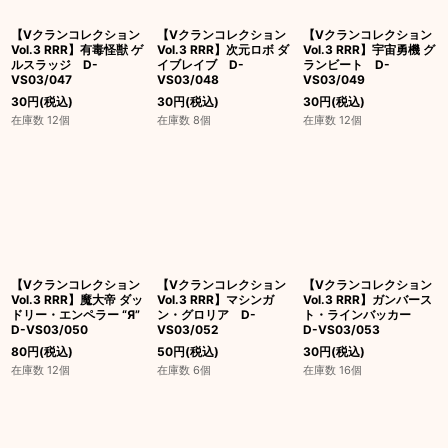
【Vクランコレクション
【Vクランコレクション
【Vクランコレクション
Vol.3 RRR】有毒怪獣 ゲ
Vol.3 RRR】次元ロボ ダ
Vol.3 RRR】宇宙勇機 グ
ルスラッジ D-
イブレイブ D-
ランビート D-
VS03/047
VS03/048
VS03/049
30
円
(税込)
30
円
(税込)
30
円
(税込)
在庫数 12個
在庫数 8個
在庫数 12個
【Vクランコレクション
【Vクランコレクション
【Vクランコレクション
Vol.3 RRR】魔大帝 ダッ
Vol.3 RRR】マシンガ
Vol.3 RRR】ガンバース
ドリー・エンペラー “Я”
ン・グロリア D-
ト・ラインバッカー
D-VS03/050
VS03/052
D-VS03/053
80
円
(税込)
50
円
(税込)
30
円
(税込)
在庫数 12個
在庫数 6個
在庫数 16個