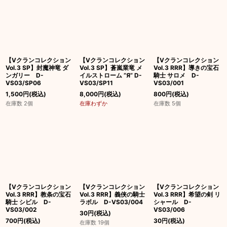
絞り込む
【Vクランコレクション
【Vクランコレクション
【Vクランコレクション
Vol.3 SP】封魔神竜 ダ
Vol.3 SP】蒼嵐業竜 メ
Vol.3 RRR】導きの宝石
ンガリー D-
イルストローム “Я” D-
騎士 サロメ D-
VS03/SP06
VS03/SP11
VS03/001
1,500
円
(税込)
8,000
円
(税込)
800
円
(税込)
在庫数 2個
在庫わずか
在庫数 5個
【Vクランコレクション
【Vクランコレクション
【Vクランコレクション
Vol.3 RRR】教条の宝石
Vol.3 RRR】義侠の騎士
Vol.3 RRR】希望の剣 リ
騎士 シビル D-
ラボル D-VS03/004
シャール D-
VS03/002
VS03/006
30
円
(税込)
700
円
(税込)
30
円
(税込)
在庫数 19個