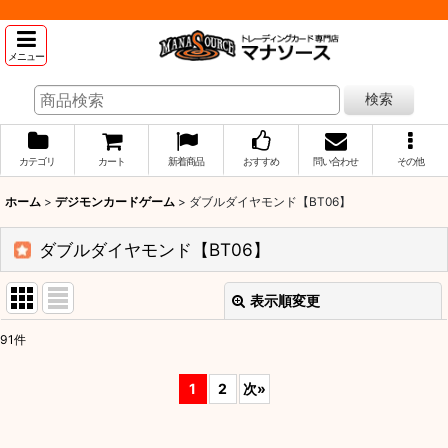
メニュー
検索
カテゴリ
カート
新着商品
おすすめ
問い合わせ
その他
ホーム
>
デジモンカードゲーム
>
ダブルダイヤモンド【BT06】
ダブルダイヤモンド【BT06】
表示順変更
閉じる
91
件
表示数
:
1
2
次
»
並び順
: