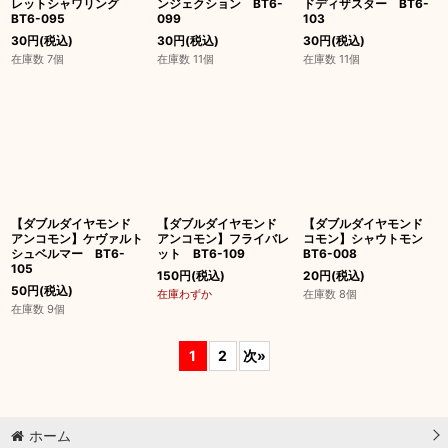
レットシャワリング
ンジェクション BT6-
ドディザスター BT6-
BT6-095
099
103
30
円
(税込)
30
円
(税込)
30
円
(税込)
在庫数 7個
在庫数 11個
在庫数 11個
【ダブルダイヤモンド
【ダブルダイヤモンド
【ダブルダイヤモンド
アンコモン】ケヴァルト
アンコモン】フライバレ
コモン】シャウトモン
シュベルマー BT6-
ット BT6-109
BT6-008
105
150
円
(税込)
20
円
(税込)
50
円
(税込)
在庫わずか
在庫数 8個
在庫数 9個
1
2
次
»
ホーム