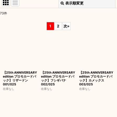
表示順変更
閉じる
73
件
表示数
:
1
2
次
»
並び順
:
絞り込む
【25th ANNIVERSARY
【25th ANNIVERSARY
【25th ANNIVERSARY
edition プロモカードパ
edition プロモカードパ
edition プロモカードパ
ック】リザードン
ック】フシギバナ
ック】カメックス
001/025
002/025
003/025
在庫なし
在庫なし
在庫なし