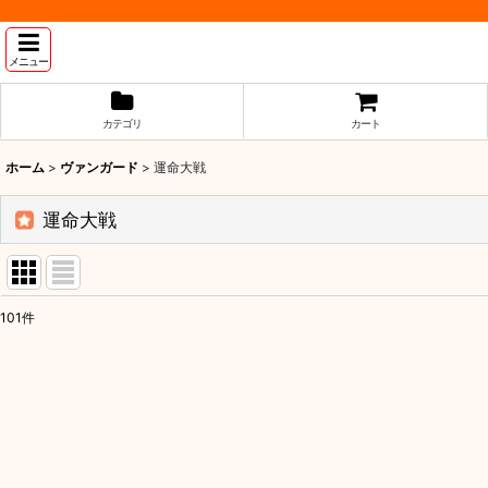
メニュー
カテゴリ
カート
ホーム
>
ヴァンガード
>
運命大戦
運命大戦
101
件
表示数
:
並び順
: