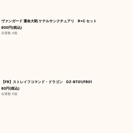
ヴァンガード 運命大戦 ケテルサンクチュアリ R+C セット
800
円
(税込)
在庫数 4個
【FR】ストレイフコマンド・ドラゴン DZ-BT01/FR01
80
円
(税込)
在庫数 6個