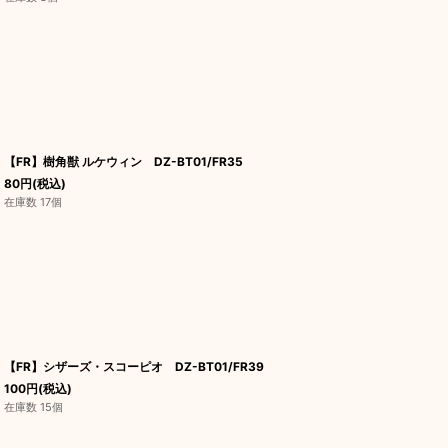
【FR】樹角獣 ルケウィン DZ-BT01/FR35
80
円
(税込)
在庫数 17個
【FR】シザーズ・スコーピオ DZ-BT01/FR39
100
円
(税込)
在庫数 15個