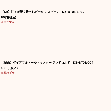
【SR】打てば響く愛されガール レスピーノ DZ-BT01/SR39
80
円
(税込)
在庫わずか
【RRR】ダイアフルドール・マスター アンドロルド DZ-BT01/004
150
円
(税込)
在庫わずか