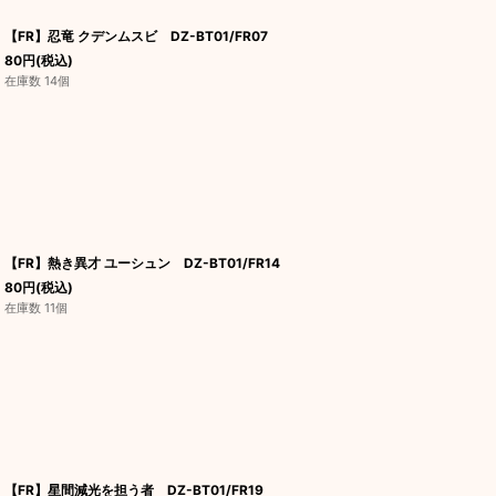
【FR】忍竜 クデンムスビ DZ-BT01/FR07
80
円
(税込)
在庫数 14個
【FR】熱き異才 ユーシュン DZ-BT01/FR14
80
円
(税込)
在庫数 11個
【FR】星間減光を担う者 DZ-BT01/FR19