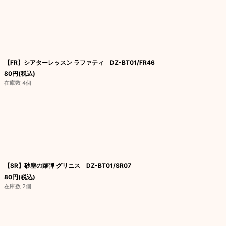
【FR】シアターレッスン ラファティ DZ-BT01/FR46
80
円
(税込)
在庫数 4個
【SR】砂塵の躍弾 グリニス DZ-BT01/SR07
80
円
(税込)
在庫数 2個