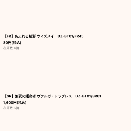
【FR】あふれる精彩 ウィズメイ DZ-BT01/FR45
80
円
(税込)
在庫数 4個
【SR】無双の運命者 ヴァルガ・ドラグレス DZ-BT01/SR01
1,600
円
(税込)
在庫数 6個