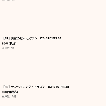
【FR】気脈の狩人 セヴラン DZ-BT01/FR34
80
円
(税込)
在庫数 7個
【FR】サンベイジング・ドラゴン DZ-BT01/FR38
100
円
(税込)
在庫数 13個