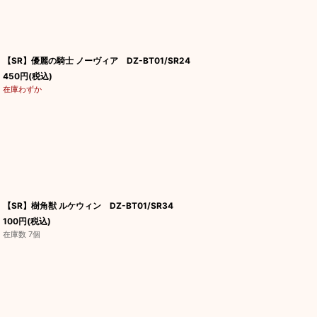
【SR】優麗の騎士 ノーヴィア DZ-BT01/SR24
450
円
(税込)
在庫わずか
【SR】樹角獣 ルケウィン DZ-BT01/SR34
100
円
(税込)
在庫数 7個