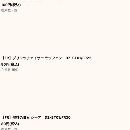
100
円
(税込)
在庫数 9個
【FR】ブリッツチェイサー ラウフェン DZ-BT01/FR22
80
円
(税込)
在庫数 15個
【FR】煌杖の貴女 シーア DZ-BT01/FR30
80
円
(税込)
在庫数 8個