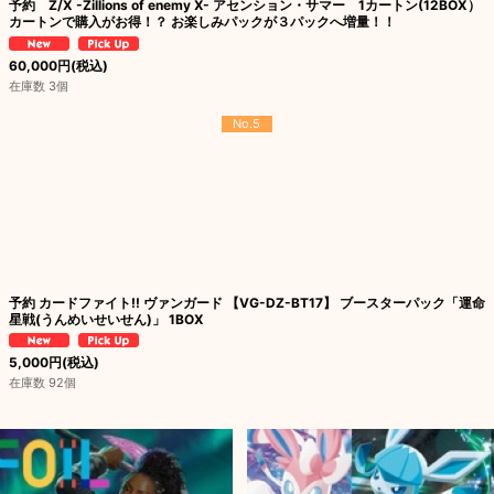
予約 Z/X -Zillions of enemy X- アセンション・サマー 1カートン(12BOX）
カートンで購入がお得！？ お楽しみパックが３パックへ増量！！
60,000
円
(税込)
在庫数 3個
No.5
予約 カードファイト!! ヴァンガード 【VG-DZ-BT17】 ブースターパック「運命
星戦(うんめいせいせん)」 1BOX
5,000
円
(税込)
在庫数 92個