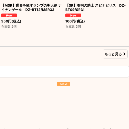
【MSR】世界を癒すランプの聖天使 ナ
【SR】奏明の騎士 スピナビリス DZ-
イチンゲール DZ-BT12/MSR33
BT09/SR31
350
円
(税込)
100
円
(税込)
在庫数 2個
在庫数 3個
もっと見る
No.3