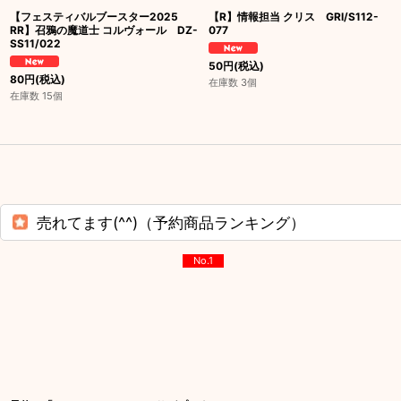
【フェスティバルブースター2025
【R】情報担当 クリス GRI/S112-
RR】召鴉の魔道士 コルヴォール DZ-
077
SS11/022
50
円
(税込)
80
円
(税込)
在庫数 3個
在庫数 15個
売れてます(^^)（予約商品ランキング）
No.1