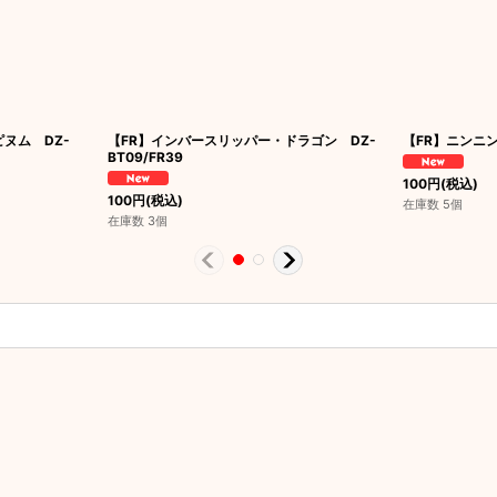
ヌム DZ-
【FR】インバースリッパー・ドラゴン DZ-
【FR】ニンニン
BT09/FR39
100
円
(税込)
100
円
(税込)
在庫数 5個
在庫数 3個