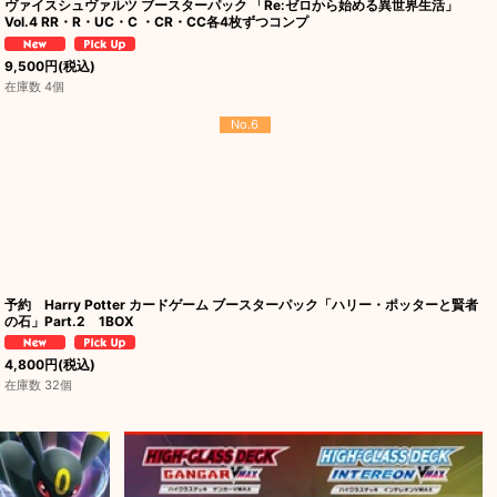
ヴァイスシュヴァルツ ブースターパック 「Re:ゼロから始める異世界生活」
Vol.4 RR・R・UC・C ・CR・CC各4枚ずつコンプ
9,500
円
(税込)
在庫数 4個
No.6
予約 Harry Potter カードゲーム ブースターパック「ハリー・ポッターと賢者
の石」Part.2 1BOX
4,800
円
(税込)
在庫数 32個