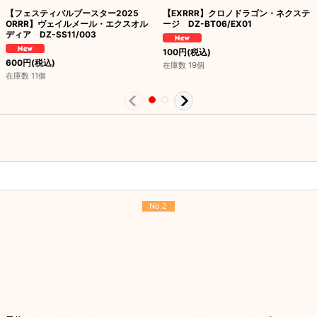
【フェスティバルブースター2025
【EXRRR】クロノドラゴン・ネクステ
ORRR】ヴェイルメール・エクスオル
ージ DZ-BT06/EX01
ディア DZ-SS11/003
100
円
(税込)
600
円
(税込)
在庫数 19個
在庫数 11個
No.2