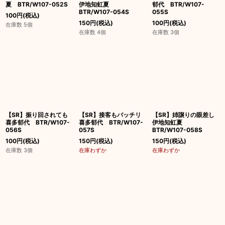
夏 BTR/W107-052S
伊地知虹夏
郁代 BTR/W107-
BTR/W107-054S
055S
100
円
(税込)
150
円
(税込)
100
円
(税込)
在庫数 5個
在庫数 4個
在庫数 3個
【SR】振り回されても
【SR】接客もバッチリ
【SR】姉譲りの眼差し
喜多郁代 BTR/W107-
喜多郁代 BTR/W107-
伊地知虹夏
056S
057S
BTR/W107-058S
100
円
(税込)
150
円
(税込)
150
円
(税込)
在庫数 3個
在庫わずか
在庫わずか