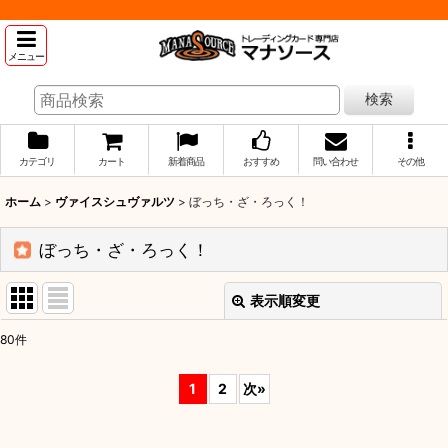
メニュー
検索
カテゴリ
カート
新着商品
おすすめ
問い合わせ
その他
ホーム
>
ヴァイスシュヴァルツ
>
ぼっち・ざ・ろっく！
ぼっち・ざ・ろっく！
表示順変更
閉じる
80
件
表示数
:
1
2
次
»
並び順
: