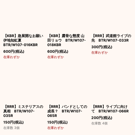
絞り込む
【KBR】急展開なお願い
【KBR】露骨な態度 山
【RRR】武道館ライブの
伊地知虹夏
田リョウ BTR/W107-
先 BTR/W107-033R
BTR/W107-016KBR
018KBR
300
円
(税込)
600
円
(税込)
600
円
(税込)
在庫わずか
在庫わずか
在庫わずか
【RRR】ミステリアスの
【RRR】バンドとしての
【RRR】ライブに向け
真相 BTR/W107-
成長？ BTR/W107-
て BTR/W107-066R
035R
065R
200
円
(税込)
150
円
(税込)
150
円
(税込)
在庫数 4個
在庫数 3個
在庫わずか