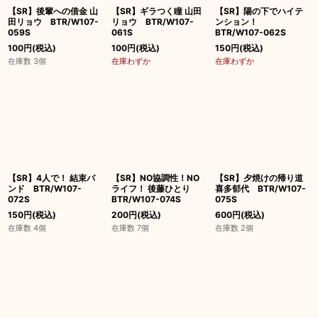
【SR】後輩への借金 山
【SR】ギラつく瞳 山田
【SR】陽の下でハイテ
田リョウ BTR/W107-
リョウ BTR/W107-
ンション！
059S
061S
BTR/W107-062S
100
円
(税込)
100
円
(税込)
150
円
(税込)
在庫数 3個
在庫わずか
在庫わずか
【SR】4人で！ 結束バ
【SR】NO協調性！NO
【SR】夕焼けの帰り道
ンド BTR/W107-
ライフ！ 後藤ひとり
喜多郁代 BTR/W107-
072S
BTR/W107-074S
075S
150
円
(税込)
200
円
(税込)
600
円
(税込)
在庫数 4個
在庫数 7個
在庫数 2個