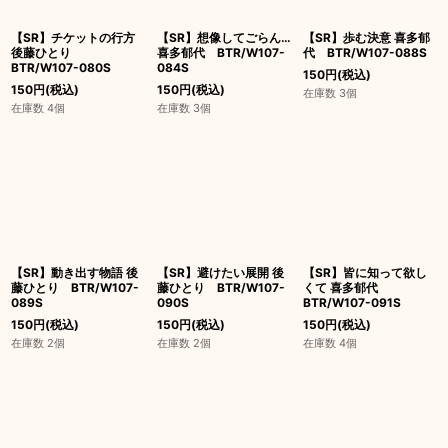
【SR】チケットの行方
【SR】想像してごらん…
【SR】歩む決意 喜多郁
後藤ひとり
喜多郁代 BTR/W107-
代 BTR/W107-088S
BTR/W107-080S
084S
150
円
(税込)
150
円
(税込)
150
円
(税込)
在庫数 3個
在庫数 4個
在庫数 3個
【SR】動き出す物語 後
【SR】避けたい展開 後
【SR】皆に知って欲し
藤ひとり BTR/W107-
藤ひとり BTR/W107-
くて 喜多郁代
089S
090S
BTR/W107-091S
150
円
(税込)
150
円
(税込)
150
円
(税込)
在庫数 2個
在庫数 2個
在庫数 4個