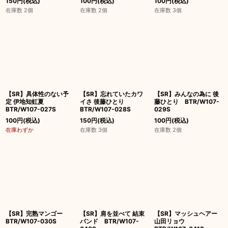
150
円
(税込)
100
円
(税込)
100
円
(税込)
在庫数 2個
在庫数 2個
在庫数 3個
【SR】具体性のない予
【SR】忘れていたカワ
【SR】みんなの為に 後
定 伊地知虹夏
イさ 後藤ひとり
藤ひとり BTR/W107-
BTR/W107-027S
BTR/W107-028S
029S
100
円
(税込)
150
円
(税込)
100
円
(税込)
在庫わずか
在庫数 3個
在庫数 2個
【SR】完熟マンゴー
【SR】肩を並べて 結束
【SR】マッシュヘアー
BTR/W107-030S
バンド BTR/W107-
山田リョウ