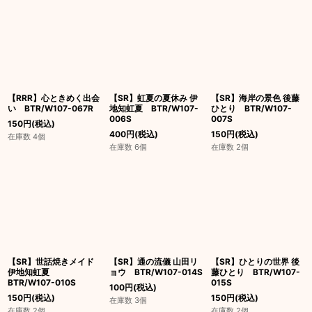
【RRR】心ときめく出会
【SR】虹夏の夏休み 伊
【SR】海岸の景色 後藤
い BTR/W107-067R
地知虹夏 BTR/W107-
ひとり BTR/W107-
006S
007S
150
円
(税込)
400
円
(税込)
150
円
(税込)
在庫数 4個
在庫数 6個
在庫数 2個
【SR】世話焼きメイド
【SR】通の流儀 山田リ
【SR】ひとりの世界 後
伊地知虹夏
ョウ BTR/W107-014S
藤ひとり BTR/W107-
BTR/W107-010S
015S
100
円
(税込)
150
円
(税込)
150
円
(税込)
在庫数 3個
在庫数 2個
在庫数 2個