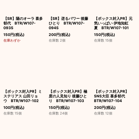
【SR】陽のオーラ 喜多
【SR】迸るパワー 後藤
【ボックス封入PR】元
郁代 BTR/W107-
ひとり BTR/W107-
気いっぱい 伊地知虹
093S
094S
夏 BTR/W107-101
150
円
(税込)
200
円
(税込)
150
円
(税込)
在庫わずか
在庫数 2個
在庫数 15個
【ボックス封入PR】ミ
【ボックス封入PR】極
【ボックス封入PR】
ステリアス 山田リョ
度の人見知り 後藤ひと
SNS大臣 喜多郁代
ウ BTR/W107-102
り BTR/W107-103
BTR/W107-104
100
円
(税込)
150
円
(税込)
200
円
(税込)
在庫数 15個
在庫数 24個
在庫数 12個