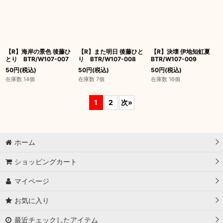
【R】海岸の景色 後藤ひ
【R】また明日 後藤ひと
【R】決壊 伊地知虹夏
とり BTR/W107-007
り BTR/W107-008
BTR/W107-009
50
円
(税込)
50
円
(税込)
50
円
(税込)
在庫数 14個
在庫数 7個
在庫数 16個
1
2
次
»
ホーム
ショッピングカート
マイページ
お気に入り
最近チェックしたアイテム