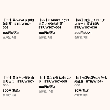
【RR】夢への確信 伊地
【RR】STARRYにかけ
【RR】目指せ！ロック
知虹夏 BTR/W107-
る思い 伊地知虹夏
スター！ 喜多郁代
003
BTR/W107-004
BTR/W107-036
150
円
(税込)
100
円
(税込)
300
円
(税込)
在庫数 2個
在庫数 3個
在庫数 3個
【RR】貫きたい音楽 山
【R】重なる音 結束バン
【R】虹夏の夏休み 伊地
田リョウ BTR/W107-
ド BTR/W107-005
知虹夏 BTR/W107-
038
006
100
円
(税込)
300
円
(税込)
80
円
(税込)
在庫数 10個
在庫数 2個
在庫数 3個