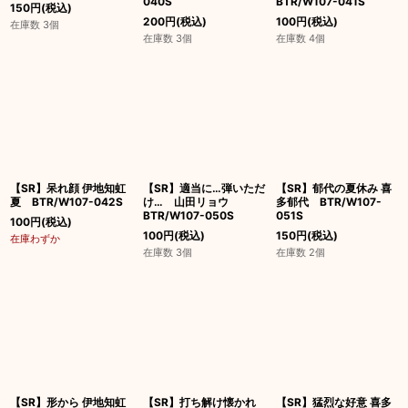
040S
BTR/W107-041S
150
円
(税込)
200
円
(税込)
100
円
(税込)
在庫数 3個
在庫数 3個
在庫数 4個
【SR】呆れ顔 伊地知虹
【SR】適当に…弾いただ
【SR】郁代の夏休み 喜
夏 BTR/W107-042S
け… 山田リョウ
多郁代 BTR/W107-
BTR/W107-050S
051S
100
円
(税込)
100
円
(税込)
150
円
(税込)
在庫わずか
在庫数 3個
在庫数 2個
【SR】形から 伊地知虹
【SR】打ち解け懐かれ
【SR】猛烈な好意 喜多