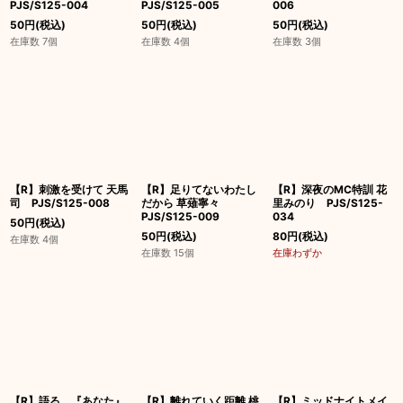
PJS/S125-004
PJS/S125-005
006
50
円
(税込)
50
円
(税込)
50
円
(税込)
在庫数 7個
在庫数 4個
在庫数 3個
【R】刺激を受けて 天馬
【R】足りてないわたし
【R】深夜のMC特訓 花
司 PJS/S125-008
だから 草薙寧々
里みのり PJS/S125-
PJS/S125-009
034
50
円
(税込)
50
円
(税込)
80
円
(税込)
在庫数 4個
在庫数 15個
在庫わずか
【R】語る、『あなた』
【R】離れていく距離 桃
【R】ミッドナイトメイ