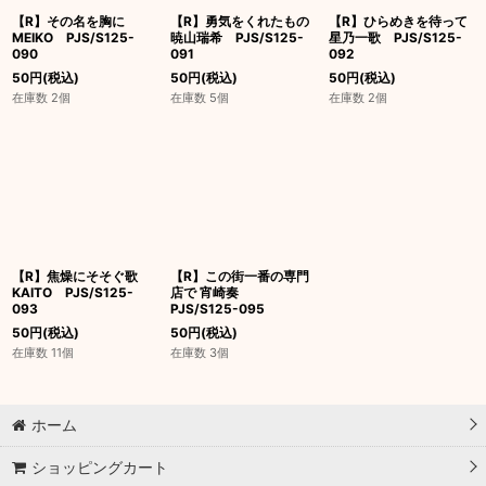
【R】その名を胸に
【R】勇気をくれたもの
【R】ひらめきを待って
MEIKO PJS/S125-
暁山瑞希 PJS/S125-
星乃一歌 PJS/S125-
090
091
092
50
円
(税込)
50
円
(税込)
50
円
(税込)
在庫数 2個
在庫数 5個
在庫数 2個
【R】焦燥にそそぐ歌
【R】この街一番の専門
KAITO PJS/S125-
店で 宵崎奏
093
PJS/S125-095
50
円
(税込)
50
円
(税込)
在庫数 11個
在庫数 3個
ホーム
ショッピングカート