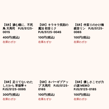
並び順
:
絞り込む
【SR】滲む瞳に、不死
【SR】キラキラ笑顔の
【SR】仲直りのかけ橋
鳥 天馬司 PJS/S125-
魔法 初音ミク
鏡音リン PJS/S125-
001S
PJS/S125-004S
006S
400
円
(税込)
100
円
(税込)
100
円
(税込)
在庫わずか
在庫わずか
在庫わずか
【SR】足りてないわた
【SR】ネバーギブアッ
【SR】優しさこそが力
しだから 草薙寧々
プ 天馬司 PJS/S125-
の源 MEIKO
PJS/S125-009S
016S
PJS/S125-018S
300
円
(税込)
100
円
(税込)
100
円
(税込)
在庫わずか
在庫わずか
在庫わずか