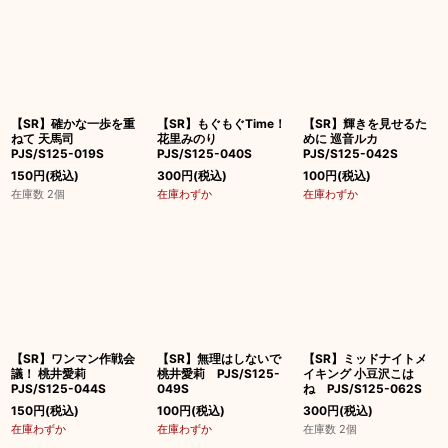
【SR】確かな一歩を重
【SR】もぐもぐTime！
【SR】輝きを見せるた
ねて 天馬司
花里みのり
めに 巡音ルカ
PJS/S125-019S
PJS/S125-040S
PJS/S125-042S
150
円
(税込)
300
円
(税込)
100
円
(税込)
在庫数 2個
在庫わずか
在庫わずか
【SR】ワンマン作戦会
【SR】無理はしないで
【SR】ミッドナイトメ
議！ 桃井愛莉
桃井愛莉 PJS/S125-
イキング 小豆沢こは
PJS/S125-044S
049S
ね PJS/S125-062S
150
円
(税込)
100
円
(税込)
300
円
(税込)
在庫わずか
在庫わずか
在庫数 2個