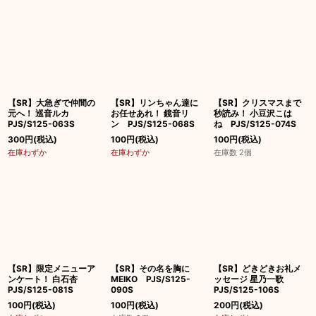
【SR】大急ぎで仲間の
【SR】リンちゃん達に
【SR】クリスマスまで
元へ！ 巡音ルカ
お任せあれ！ 鏡音リ
秒読み！ 小豆沢こは
PJS/S125-063S
ン PJS/S125-068S
ね PJS/S125-074S
300
円
(税込)
100
円
(税込)
100
円
(税込)
在庫わずか
在庫わずか
在庫数 2個
【SR】限定メニューア
【SR】その名を胸に
【SR】どきどきお礼メ
ンケート！ 白石杏
MEIKO PJS/S125-
ッセージ 星乃一歌
PJS/S125-081S
090S
PJS/S125-106S
100
円
(税込)
100
円
(税込)
200
円
(税込)