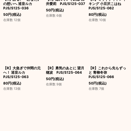
の想いへ 巡音ルカ
井愛莉 PJS/S125-037
キング 小豆沢こはね
PJS/S125-036
PJS/S125-062
50
円
(税込)
50
円
(税込)
80
円
(税込)
在庫数 6個
在庫数 12個
在庫数 10個
【R】大急ぎで仲間の元
【R】勇気のあとに 望月
【R】これから先もずっ
へ！ 巡音ルカ
穂波 PJS/S125-064
と 青柳冬弥
PJS/S125-063
PJS/S125-066
50
円
(税込)
80
円
(税込)
50
円
(税込)
在庫数 9個
在庫数 13個
在庫数 7個