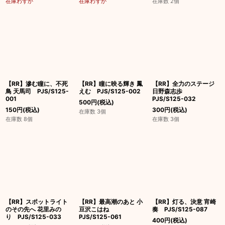
在庫わずか
在庫わずか
在庫数 2個
【RR】滲む瞳に、不死
【RR】瞳に映る輝き 鳳
【RR】全力のステージ
鳥 天馬司 PJS/S125-
えむ PJS/S125-002
日野森志歩
001
PJS/S125-032
500
円
(税込)
150
円
(税込)
300
円
(税込)
在庫数 3個
在庫数 8個
在庫数 3個
【RR】スポットライト
【RR】最高潮のあと 小
【RR】灯る、決意 宵崎
のその先へ 花里みの
豆沢こはね
奏 PJS/S125-087
り PJS/S125-033
PJS/S125-061
400
円
(税込)