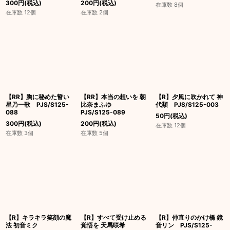
300
円
(税込)
200
円
(税込)
在庫数 8個
在庫数 12個
在庫数 2個
【RR】胸に秘めた誓い
【RR】本当の想いを 朝
【R】夕風に吹かれて 神
星乃一歌 PJS/S125-
比奈まふゆ
代類 PJS/S125-003
088
PJS/S125-089
50
円
(税込)
300
円
(税込)
200
円
(税込)
在庫数 12個
在庫数 3個
在庫数 5個
【R】キラキラ笑顔の魔
【R】すべて受け止める
【R】仲直りのかけ橋 鏡
法 初音ミク
覚悟を 天馬咲希
音リン PJS/S125-