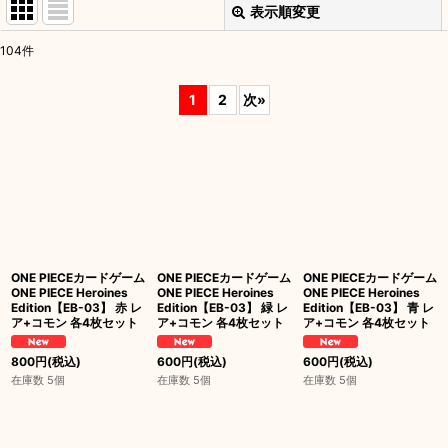
表示順変更
閉じる
104
件
表示数
:
1
2
次
»
並び順
:
絞り込む
ONE PIECEカードゲーム
ONE PIECEカードゲーム
ONE PIECEカードゲーム
ONE PIECE Heroines
ONE PIECE Heroines
ONE PIECE Heroines
Edition【EB-03】 赤 レ
Edition【EB-03】 緑 レ
Edition【EB-03】 青 レ
ア+コモン 各4枚セット
ア+コモン 各4枚セット
ア+コモン 各4枚セット
800
円
(税込)
600
円
(税込)
600
円
(税込)
在庫数 5個
在庫数 5個
在庫数 5個