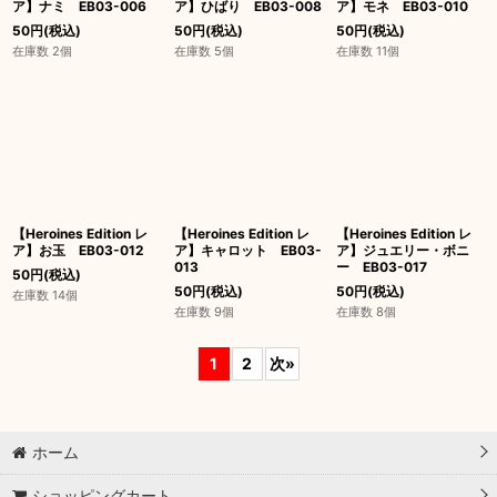
ア】ナミ EB03-006
ア】ひばり EB03-008
ア】モネ EB03-010
50
円
(税込)
50
円
(税込)
50
円
(税込)
在庫数 2個
在庫数 5個
在庫数 11個
【Heroines Edition レ
【Heroines Edition レ
【Heroines Edition レ
ア】お玉 EB03-012
ア】キャロット EB03-
ア】ジュエリー・ボニ
013
ー EB03-017
50
円
(税込)
50
円
(税込)
50
円
(税込)
在庫数 14個
在庫数 9個
在庫数 8個
1
2
次
»
ホーム
ショッピングカート