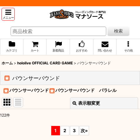
メニュー
検索
カテゴリ
カート
新着商品
おすすめ
問い合わせ
その他
ホーム
>
hololive OFFICIAL CARD GAME
>
バウンサーバウンド
バウンサーバウンド
バウンサーバウンド
バウンサーバウンド パラレル
表示順変更
閉じる
122
件
表示数
:
1
2
3
次
»
並び順
: