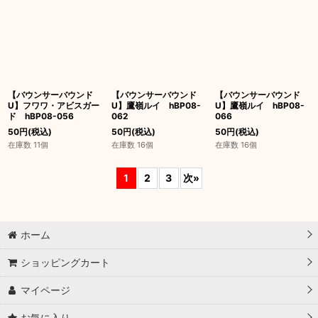
【バウンサーバウンド
【バウンサーバウンド
【バウンサーバウンド
U】フワワ・アビスガー
U】鷹嶺ルイ hBP08-
U】鷹嶺ルイ hBP08-
ド hBP08-056
062
066
50
円
(税込)
50
円
(税込)
50
円
(税込)
在庫数 11個
在庫数 16個
在庫数 16個
1
2
3
次
»
ホーム
ショッピングカート
マイページ
お気に入り