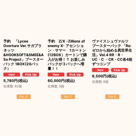
予約 「Lycee
予約 Z/X -Zillions of
ヴァイスシュヴァルツ
Overture Ver.サガプラ
enemy X- アセンショ
ブースターパック 「Re:
ネッツ
ン・サマー 1カートン
ゼロから始める異世界生
&HOOKSOFT&SMEE&A
(12BOX）カートンで購
活」Vol.4 RR・R・
Sa Project」ブースター
入がお得！？ お楽しみ
UC・C ・CR・CC各4枚
パック 1BOX(20パッ
パックが３パックへ増
ずつコンプ
ク）
量！！
9,500
円
(税込)
5,780
円
(税込)
60,000
円
(税込)
在庫数 4個
在庫数 40個
在庫数 3個
No.4
No.5
No.6