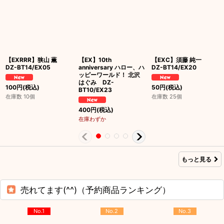
【EXRRR】狭山 薫
【EX】10th
【EXC】須藤 純一
DZ-BT14/EX05
anniversary ハロー、ハ
DZ-BT14/EX20
ッピーワールド！ 北沢
はぐみ DZ-
100
円
(税込)
50
円
(税込)
BT10/EX23
在庫数 10個
在庫数 25個
400
円
(税込)
在庫わずか
もっと見る
売れてます(^^)（予約商品ランキング）
No.1
No.2
No.3