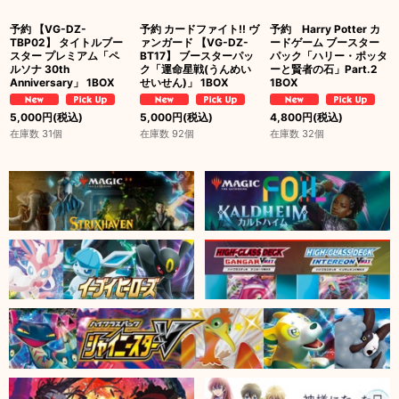
予約 【VG-DZ-
予約 カードファイト!! ヴ
予約 Harry Potter カ
TBP02】 タイトルブー
ァンガード 【VG-DZ-
ードゲーム ブースター
スター プレミアム「ペ
BT17】 ブースターパッ
パック「ハリー・ポッタ
ルソナ 30th
ク「運命星戦(うんめい
ーと賢者の石」Part.2
Anniversary」 1BOX
せいせん)」 1BOX
1BOX
5,000
円
(税込)
5,000
円
(税込)
4,800
円
(税込)
在庫数 31個
在庫数 92個
在庫数 32個