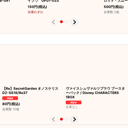
-091
イゾウ OP01-033
ロット・スムージ
150
円
(税込)
500
円
(税込)
在庫わずか
在庫数 2個
【Re】SecretGarden オノスケリス
ヴァイスシュヴァルツブラウ ブースタ
DZ-SS16/Re37
ーパック / Disney CHARACTERS
1BOX
80
円
(税込)
在庫なし
在庫数 12個