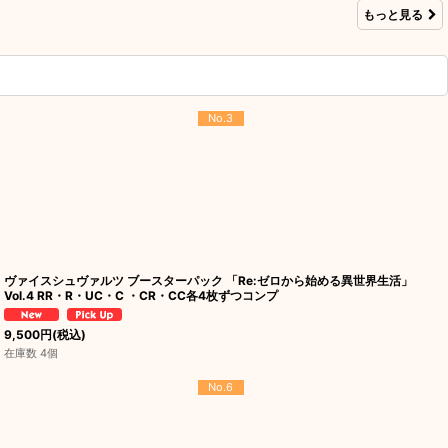
もっと見る
No.3
ヴァイスシュヴァルツ ブースターパック 「Re:ゼロから始める異世界生活」
Vol.4 RR・R・UC・C ・CR・CC各4枚ずつコンプ
9,500
円
(税込)
在庫数 4個
No.6