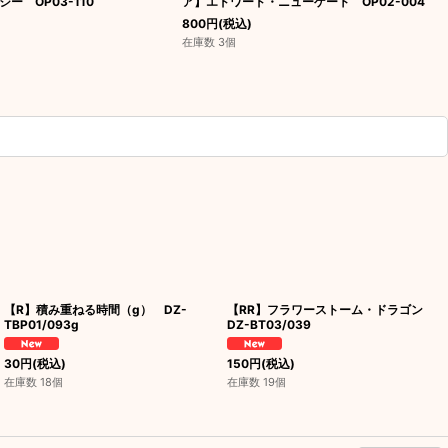
ー OP03-110
ア】エドワード・ニューゲート OP02-004
800
円
(税込)
在庫数 3個
【R】積み重ねる時間（g） DZ-
【RR】フラワーストーム・ドラゴン
TBP01/093g
DZ-BT03/039
30
円
(税込)
150
円
(税込)
在庫数 18個
在庫数 19個