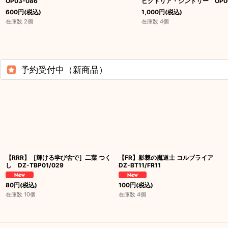
OP03-086
ビクトリア・シンドリー OP06
600
円
(税込)
1,000
円
(税込)
在庫数 2個
在庫数 4個
予約受付中（新商品）
【RRR】［輝ける学び舎で］二葉 つく
【FR】影棘の魔道士 コルブライア
し DZ-TBP01/029
DZ-BT11/FR11
80
円
(税込)
100
円
(税込)
在庫数 10個
在庫数 4個