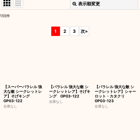
表示順変更
閉じる
155
件
表示数
:
1
2
3
次
»
並び順
:
絞り込む
【スーパーパラレル 強
【パラレル 強大な敵 シ
【パラレル 強大な敵 シ
大な敵 シークレットレ
ークレットレア】そげキ
ークレットレア】シャー
ア】そげキング
ング OP03-122
ロット・カタクリ
OP03-122
OP03-123
在庫なし
在庫なし
在庫なし