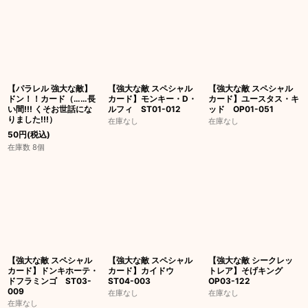
【パラレル 強大な敵】
【強大な敵 スペシャル
【強大な敵 スペシャル
ドン！！カード（……長
カード】モンキー・D・
カード】ユースタス・キ
い間!!! くそお世話にな
ルフィ ST01-012
ッド OP01-051
りました!!!）
在庫なし
在庫なし
50
円
(税込)
在庫数 8個
【強大な敵 スペシャル
【強大な敵 スペシャル
【強大な敵 シークレッ
カード】ドンキホーテ・
カード】カイドウ
トレア】そげキング
ドフラミンゴ ST03-
ST04-003
OP03-122
009
在庫なし
在庫なし
在庫なし